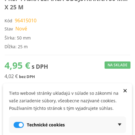
X 25 M
96415010
Kód
Nové
Stav
Šírka: 50 mm
Dĺžka: 25 m
4,95 €
NA SKLADE
s DPH
4,02 €
bez DPH
×
Tieto webové stránky ukladajú v súlade so zákonmi na
KÚPIŤ
vaše zariadenie súbory, všeobecne nazývané cookies.
Používaním týchto stránok s tým vyjadrujete súhlas.
obojstranná lepiaca páska
Technické cookies