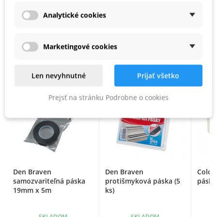
Analytické cookies
PODOBNÉ PRODUKTY
Marketingové cookies
Len nevyhnutné
Prijať všetko
Prejsť na stránku Podrobne o cookies
Den Braven
Den Braven
Color
samozvariteľná páska
protišmyková páska (5
páska
19mm x 5m
ks)
SKLADOM
SKLADOM