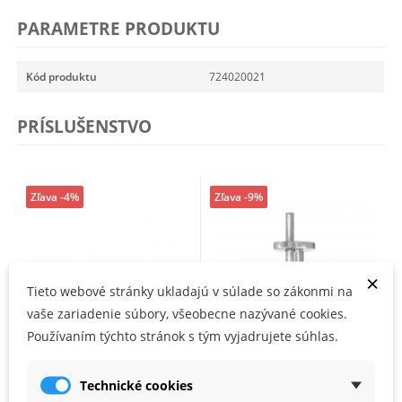
PARAMETRE PRODUKTU
Kód produktu
724020021
PRÍSLUŠENSTVO
Zľava -4%
Zľava -9%
×
Tieto webové stránky ukladajú v súlade so zákonmi na
vaše zariadenie súbory, všeobecne nazývané cookies.
Používaním týchto stránok s tým vyjadrujete súhlas.
Technické cookies
Rigips rýchloskrutky 212
Fischer FDN II stropný