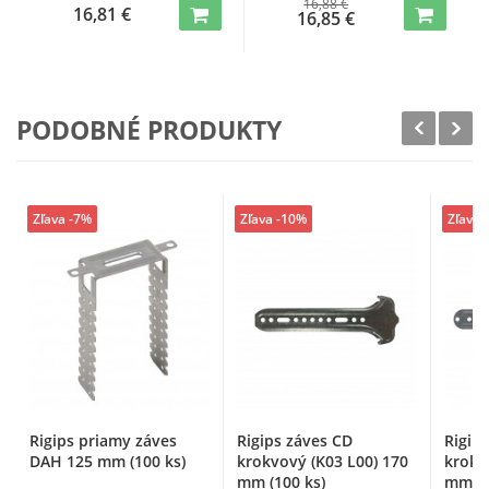
16,88 €
16,81 €
16,85 €
PODOBNÉ PRODUKTY
Zľava -7%
Zľava -10%
Zľava 
Rigips priamy záves
Rigips záves CD
Rigip
DAH 125 mm (100 ks)
krokvový (K03 L00) 170
krokv
mm (100 ks)
mm (1