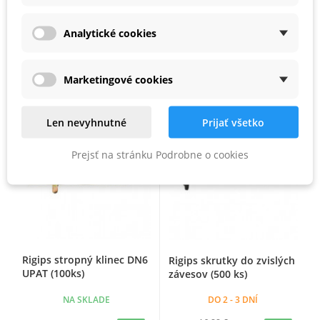
klinec
Analytické cookies
NA SKLADE
DO 2 - 3 DNÍ
4,34 €
26,16 €
4,15 €
23,85 €
Marketingové cookies
Zľava 0%
Len nevyhnutné
Prijať všetko
Prejsť na stránku Podrobne o cookies
Rigips stropný klinec DN6
Rigips skrutky do zvislých
UPAT (100ks)
závesov (500 ks)
NA SKLADE
DO 2 - 3 DNÍ