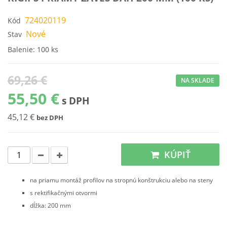
724020119
Kód
Nové
Stav
Balenie: 100 ks
69,26 €
NA SKLADE
55,50 €
s DPH
45,12 €
bez DPH
KÚPIŤ
na priamu montáž profilov na stropnú konštrukciu alebo na steny
s rektifikačnými otvormi
dĺžka: 200 mm