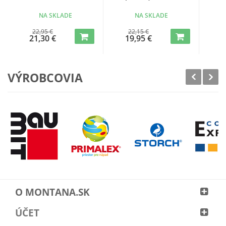
NA SKLADE
NA SKLADE
22,95 €
22,15 €
21,30 €
19,95 €
3
VÝROBCOVIA
O MONTANA.SK
ÚČET