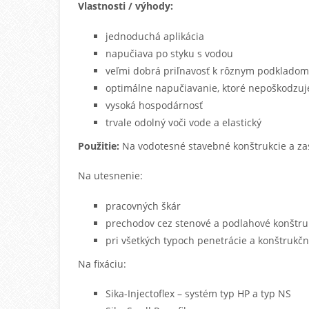
Vlastnosti / výhody:
jednoduchá aplikácia
napučiava po styku s vodou
veľmi dobrá priľnavosť k rôznym podkladom
optimálne napučiavanie, ktoré nepoškodzuj
vysoká hospodárnosť
trvale odolný voči vode a elastický
Použitie:
Na vodotesné stavebné konštrukcie a zast
Na utesnenie:
pracovných škár
prechodov cez stenové a podlahové konštru
pri všetkých typoch penetrácie a konštrukčn
Na fixáciu:
Sika-Injectoflex – systém typ HP a typ NS