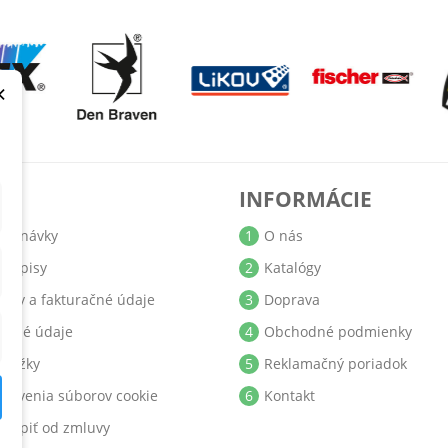
×
T
INFORMÁCIE
jednávky
1
O nás
bropisy
2
Katalógy
resy a fakturačné údaje
3
Doprava
obné údaje
4
Obchodné podmienky
ukážky
5
Reklamačný poriadok
stavenia súborov cookie
6
Kontakt
stúpiť od zmluvy