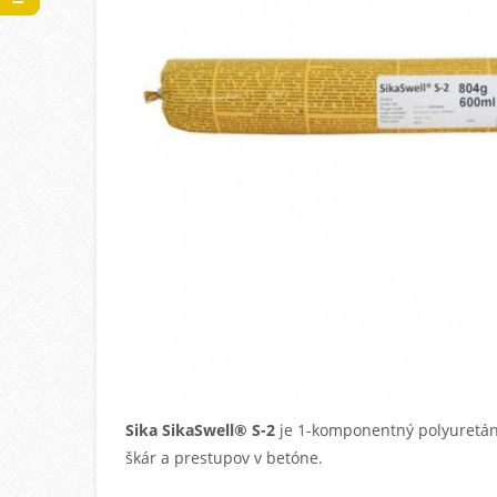
Sika SikaSwell® S-2
je 1-komponentný polyuretáno
škár a prestupov v betóne.