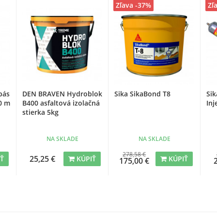
Zľava -37%
Zľ
pás
DEN BRAVEN Hydroblok
Sika SikaBond T8
Sik
0 m
B400 asfaltová izolačná
In
stierka 5kg
NA SKLADE
NA SKLADE
278,58 €
25,25 €
IŤ
KÚPIŤ
KÚPIŤ
175,00 €