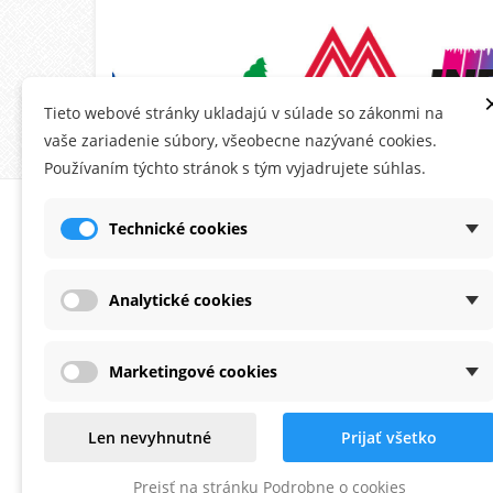
Tieto webové stránky ukladajú v súlade so zákonmi na
vaše zariadenie súbory, všeobecne nazývané cookies.
Používaním týchto stránok s tým vyjadrujete súhlas.
O MONTANA.SK
ÚČE
Technické cookies
Ob
Do
Analytické cookies
Ad
Os
Marketingové cookies
Po
Zaoberáme sa predajom fasádnych
Na
Len nevyhnutné
Prijať všetko
omietok a farieb už viac ako 20 rokov.
Od
Prejsť na stránku Podrobne o cookies