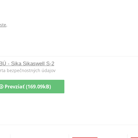
ste
.
BÚ - Sika Sikaswell S-2
rta bezpečnostných údajov
Prevziať (169.09kB)