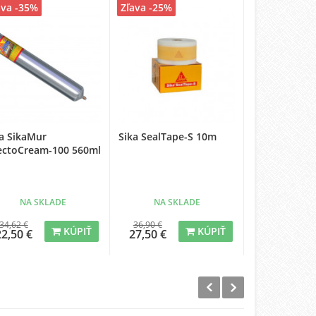
ava -35%
Zľava -25%
Zľava -26%
a SikaMur
Sika SealTape-S 10m
Sika SealTap
jectoCream-100 560ml
NA SKLADE
NA SKLADE
NA SK
34,62 €
36,90 €
70,75 €
KÚPIŤ
KÚPIŤ
22,50 €
27,50 €
52,50 €