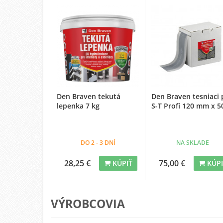
Den Braven tekutá
Den Braven tesniaci 
lepenka 7 kg
S-T Profi 120 mm x 5
DO 2 - 3 DNÍ
NA SKLADE
28,25 €
75,00 €
KÚPIŤ
KÚP
VÝROBCOVIA