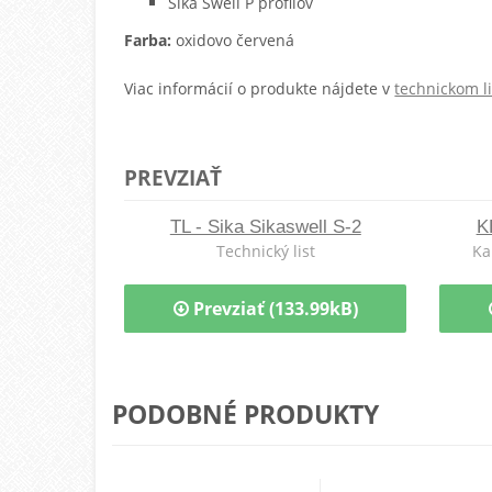
Sika Swell P profilov
Farba:
oxidovo červená
Viac informácií o produkte nájdete v
technickom li
PREVZIAŤ
TL - Sika Sikaswell S-2
K
Technický list
Ka
Prevziať (133.99kB)
PODOBNÉ PRODUKTY