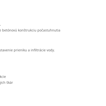
,
e betónovú konštrukciu počastuhnutia
avenie prieniku a infiltrácie vody.
kcie
ých škár