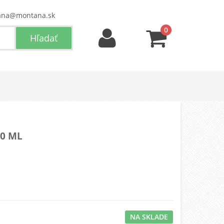
ana@montana.sk
0
00 ML
NA SKLADE