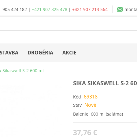
1 905 424 182
|
+421 907 825 478
|
+421 907 213 564
mont
STAVBA
DROGÉRIA
AKCIE
a Sikaswell S-2 600 ml
SIKA SIKASWELL S-2 6
69318
Kód
Nové
Stav
Balenie: 600 ml (saláma)
37,76 €