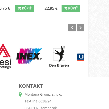
0,75 €
22,95 €
145,00 €
KÚPIŤ
KÚPIŤ
KONTAKT
Montana Group, s. r. o.
Textilná 6038/24
034 01 Ružomberok