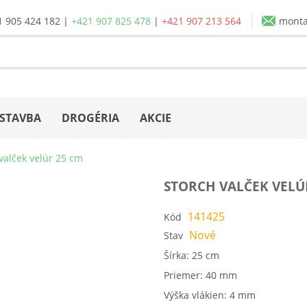
1 905 424 182
|
+421 907 825 478
|
+421 907 213 564
mont
STAVBA
DROGÉRIA
AKCIE
valček velúr 25 cm
STORCH VALČEK VELÚ
141425
Kód
Nové
Stav
Šírka: 25 cm
Priemer: 40 mm
Výška vlákien: 4 mm