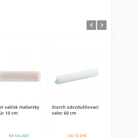
et valček maliarsky
Storch odvzdušňovací
Sika Metall-
úr 10 cm
valec 60 cm
Stachelrolle
25 cm
NA SKLADE
DO 10 DNÍ
NA SK