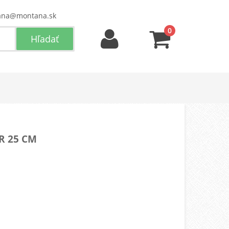
ana@montana.sk
0
R 25 CM