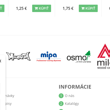
1,25 €
1,75 €
IŤ
KÚPIŤ
KÚPIŤ
×
T
INFORMÁCIE
jednávky
1
O nás
bropisy
2
Katalógy