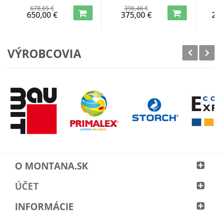
678,65 €
396,46 €
2 
650,00 €
375,00 €
2 
VÝROBCOVIA
O MONTANA.SK
ÚČET
INFORMÁCIE