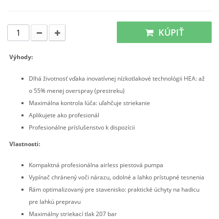
KÚPIŤ
Výhody:
Dlhá životnosť vďaka inovatívnej nízkotlakové technológii HEA: až
o 55% menej overspray (prestreku)
Maximálna kontrola lúča: uľahčuje striekanie
Aplikujete ako profesionál
Profesionálne príslušenstvo k dispozícii
Vlastnosti:
Kompaktná profesionálna airless piestová pumpa
Vypínač chránený voči nárazu, odolné a lahko prístupné tesnenia
Rám optimalizovaný pre stavenisko: praktické úchyty na hadicu
pre lahkú prepravu
Maximálny striekací tlak 207 bar