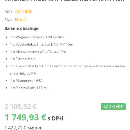
2412438
Kód
Nové
Stav
Balenie obsahuje:
1 x Wagner ProSpray 3.20 prístroj
1 x Vysokotlaková hadica DN6 1⁄4” 15m
1 x Airless kovová pištoľ Vector Pro
1 x Filter pištole
1 x Tryska HEA Pro Tip 517 vrátane tesnenia trysky a filtra na maliarske
materiály 50MA
1 x Manometer HEA
1 x Piestový olej 118 ml
2 105,92 €
NA SKLADE
1 749,93 €
s DPH
1 422,71 €
bez DPH