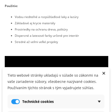
Použitie:
Vodou riediteľné a rozpúšťadlové laky a lazúry
Základové aj krycie materiály
Prostriedky na ochranu dreva, politúry
Disperzné a latexové farby určené pre interiér
Stredné až veľmi veľké projekty
×
Tieto webové stránky ukladajú v súlade so zákonmi na
vaše zariadenie súbory, všeobecne nazývané cookies.
Používaním týchto stránok s tým vyjadrujete súhlas.
Technické cookies