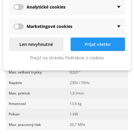
Analytické cookies
Marketingové cookies
Len nevyhnutné
Prijať všetko
PARAMETRE PRODUKTU
Prejsť na stránku Podrobne o cookies
Kód produktu
2384151
Max. veľkosť trysky
0,021"
Napätie
230V / 50Hz
Max. prietok
1,6 l/min
Hmotnosť
13.6 kg
Príkon
1 KW
Max. pracovný tlak
20.7 MPa