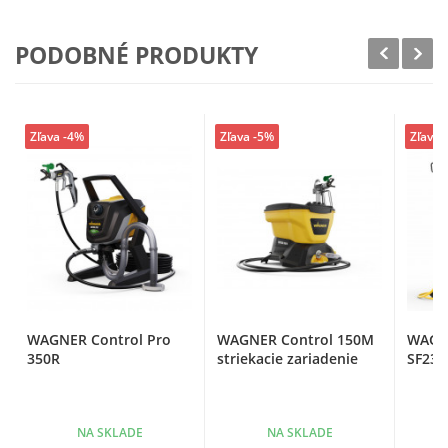
PODOBNÉ PRODUKTY
Zľava -4%
Zľava -5%
Zľava 
WAGNER Control Pro
WAGNER Control 150M
WAGNE
350R
striekacie zariadenie
SF23 
NA SKLADE
NA SKLADE