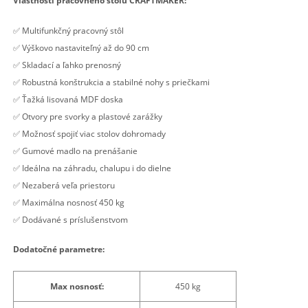
Vlastnosti pracovného stolu CRAFTMAKER:
✅ Multifunkčný pracovný stôl
✅ Výškovo nastaviteľný až do 90 cm
✅ Skladací a ľahko prenosný
✅ Robustná konštrukcia a stabilné nohy s priečkami
✅ Ťažká lisovaná MDF doska
✅ Otvory pre svorky a plastové zarážky
✅ Možnosť spojiť viac stolov dohromady
✅ Gumové madlo na prenášanie
✅ Ideálna na záhradu, chalupu i do dielne
✅ Nezaberá veľa priestoru
✅ Maximálna nosnosť 450 kg
✅ Dodávané s príslušenstvom
Dodatočné parametre:
Max nosnosť
:
450 kg