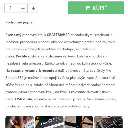
KÚPIŤ
Podrobný popis:
Prenosný
pracovný stolík
CRAFTMAKER
so stolárskymi svorkami je
ideálnou pracovnou plochou ako pre ostrieľaných profesionálov, tak aj
pre väčšinu kutilských projektov na chalupe, záhrade aj v
dielni.
Rýchle
rozloženie a
zloženie
do tvaru kufríka – po zložení
nezaberá veľa priestoru. Ľahko sa tak zmestí do kufra auta či kôlne.
Na
rezanie
,
vŕtanie
,
brúsenie
a ďalšie remeselné práce. Stoly Pro
Station S30 je možné ľahko
spojiť
vďaka plastovým spojkám, ktoré sú
súčasťou balenia. Vďaka háčikom tiež môžete z dvoch stolov pomocou
trámov vytvoriť pracovnú kozu, na ktorú umiestnite drevotrieskovú
alebo
OSB dosku
a
zväčšíte
tak pracovnú
plochu
. Na získanie väčšej
plochy je možné spojiť aj 4 a viac stolíkov dohromady.