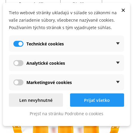
Pracovná výška
:
74 - 90 cm
×
Tieto webové stránky ukladajú v súlade so zákonmi na
Rozmery
:
95 x 69 x 90 cm
vaše zariadenie súbory, všeobecne nazývané cookies.
Používaním týchto stránok s tým vyjadrujete súhlas.
Po zložení
:
85 x 60 x 9 cm
Priemer dier v doske
:
2 cm
Technické cookies
Príslušenstvo
:
Áno
Analytické cookies
Hmotnosť
:
16 kg
Marketingové cookies
Materiál
:
MDF, oceľ, hliník
Počet v balení
:
1
Len nevyhnutné
Prijať všetko
Príslušenstvo súčásťou balenia:
Prejsť na stránku Podrobne o cookies