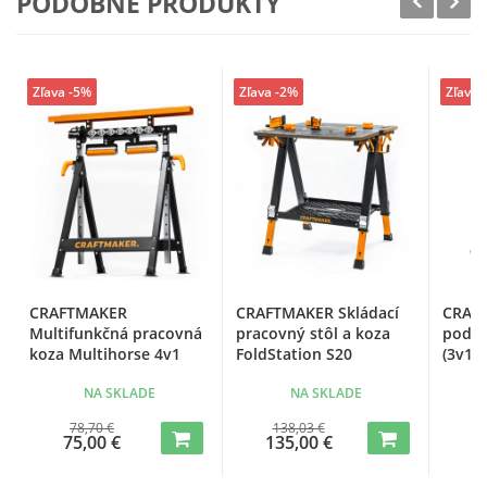
PODOBNÉ PRODUKTY
Zľava -5%
Zľava -2%
Zľava 
CRAFTMAKER
CRAFTMAKER Skládací
CRAFT
Multifunkčná pracovná
pracovný stôl a koza
podpe
koza Multihorse 4v1
FoldStation S20
(3v1)
NA SKLADE
NA SKLADE
78,70 €
138,03 €
75,00 €
135,00 €
3