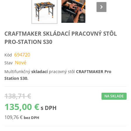
CRAFTMAKER SKLÁDACÍ PRACOVNÝ STÔL
PRO-STATION S30
694720
Kód
Nové
Stav
Multifunkčný
skladací
pracovný stôl
CRAFTMAKER Pro
Station S30.
138,71 €
NA SKLADE
135,00 €
s DPH
109,76 €
bez DPH