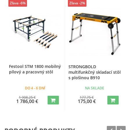
Zľava -6%
Zľava -2%
Festool STM 1800 mobilný
STRONGBOLD
pílový a pracovný stôl
multifunkčný skladací stôl
s plošinou B910
DO 4 - 6 DNÍ
NA SKLADE
1 908,25 €
177,75 €
1 786,00 €
175,00 €