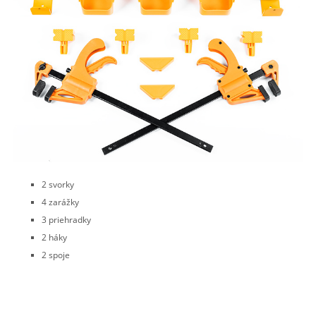
2 svorky
4 zarážky
3 priehradky
2 háky
2 spoje