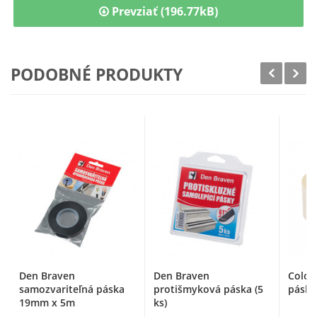
Prevziať (196.77kB)
PODOBNÉ PRODUKTY
Den Braven
Den Braven
Color
samozvariteľná páska
protišmyková páska (5
páska
19mm x 5m
ks)