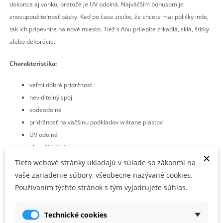
dokonca aj vonku, pretože je UV odolná. Najväčším bonusom je
znovupoužiteľnosť pásky. Keď po čase zistíte, že chcete mať poličky inde,
tak ich pripevníte na nové miesto. Tiež s ňou prilepíte zrkadlá, sklá, štítky
alebo dekorácie.
Charakteristika:
veľmi dobrá prídržnosť
neviditeľný spoj
vodeodolná
prídržnosť na väčšinu podkladov vrátane plastov
UV odolná
okamžitá fixácia
×
elastická
Tieto webové stránky ukladajú v súlade so zákonmi na
zvládne aj trochu hrubší povrch
vaše zariadenie súbory, všeobecne nazývané cookies.
Používaním týchto stránok s tým vyjadrujete súhlas.
Použitie:
lepenie dekoratívnych predmetov a skiel s požiadavkou na
Technické cookies