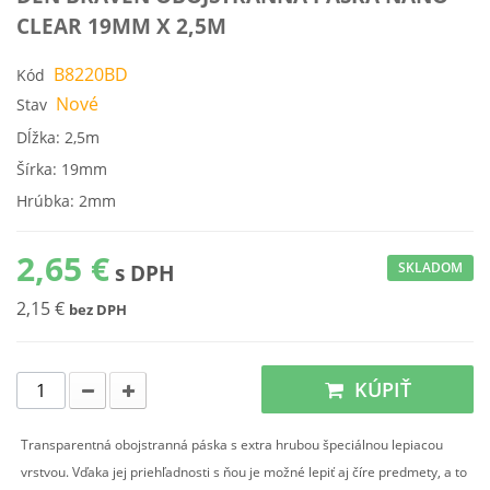
CLEAR 19MM X 2,5M
B8220BD
Kód
Nové
Stav
Dĺžka: 2,5m
Šírka: 19mm
Hrúbka: 2mm
2,65 €
SKLADOM
s DPH
2,15 €
bez DPH
KÚPIŤ
Transparentná obojstranná páska s extra hrubou špeciálnou lepiacou
vrstvou. Vďaka jej priehľadnosti s ňou je možné lepiť aj číre predmety, a to