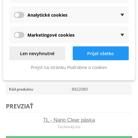
priehľadný spoj
lepenie kúpeľňových doplnkov a zrkadiel
Analytické cookies
lepenie podlahových líšt a ozdobných doplnkov
lepenie poličiek a ťažších predmetov
pre určité aplikácie môže nahradiť mechanické spoje
Marketingové cookies
Viac informácií o produkte nájdete v
technickom liste
alebo
v
inštruktážnom videu.
Len nevyhnutné
Prijať všetko
Prejsť na stránku Podrobne o cookies
PARAMETRE PRODUKTU
Kód produktu
B8220BD
PREVZIAŤ
TL - Nano Clear páska
Technický list