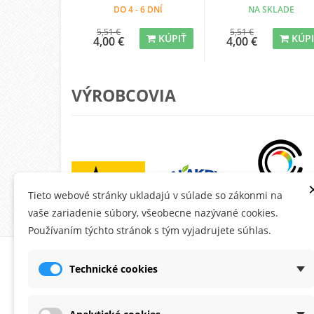
DO 4 - 6 DNÍ
NA SKLADE
5,51 €
5,51 €
KÚPIŤ
KÚP
4,00 €
4,00 €
VÝROBCOVIA
Tieto webové stránky ukladajú v súlade so zákonmi na
vaše zariadenie súbory, všeobecne nazývané cookies.
Používaním týchto stránok s tým vyjadrujete súhlas.
O MONTANA.SK
ÚČE
Technické cookies
Ob
Do