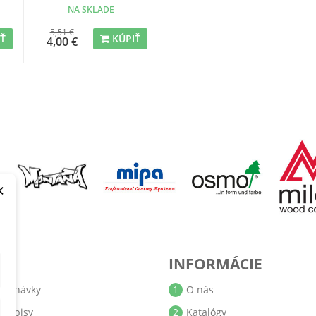
NA SKLADE
5,51 €
IŤ
KÚPIŤ
4,00 €
×
T
INFORMÁCIE
jednávky
1
O nás
bropisy
2
Katalógy