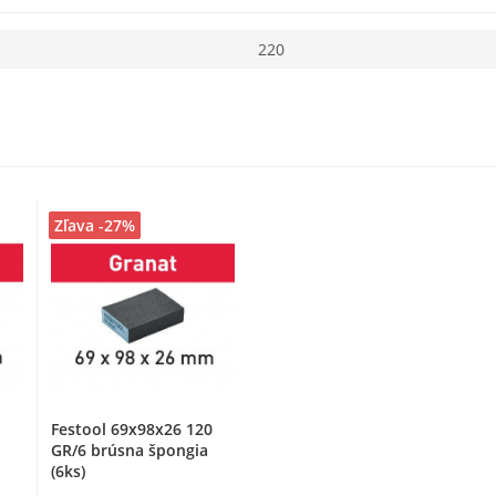
220
Zľava -27%
Festool 69x98x26 120
GR/6 brúsna špongia
(6ks)