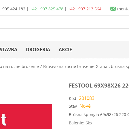
1 905 424 182
|
+421 907 825 478
|
+421 907 213 564
mont
STAVBA
DROGÉRIA
AKCIE
vo na ručné brúsenie
Brúsivo na ručné brúsenie Granat, brúsna š
FESTOOL 69X98X26 22
201083
Kód
Nové
Stav
Brúsna špongia 69x98x26 220 
Balenie: 6ks