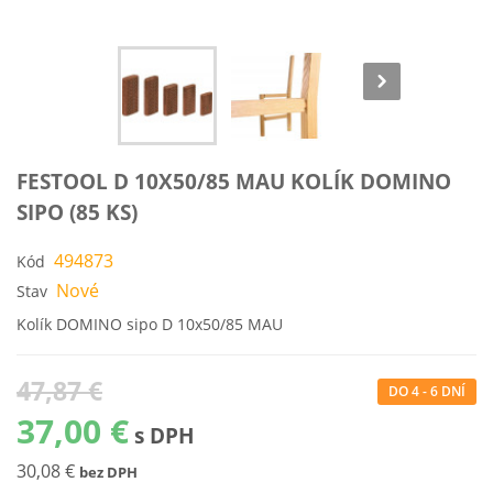
FESTOOL D 10X50/85 MAU KOLÍK DOMINO
SIPO (85 KS)
494873
Kód
Nové
Stav
Kolík DOMINO sipo D 10x50/85 MAU
47,87 €
DO 4 - 6 DNÍ
37,00 €
s DPH
30,08 €
bez DPH