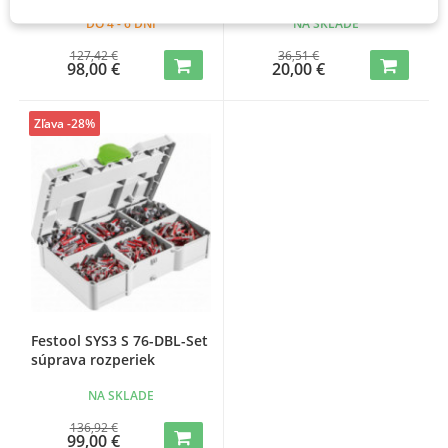
DO 4 - 6 DNÍ
NA SKLADE
127,42 €
36,51 €
98,00 €
20,00 €
Zľava -28%
Festool SYS3 S 76-DBL-Set
súprava rozperiek
NA SKLADE
136,92 €
99,00 €