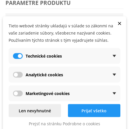
PARAMETRE PRODUKTU
Rozmery (mm)
10 x 50
×
Tieto webové stránky ukladajú v súlade so zákonmi na
vaše zariadenie súbory, všeobecne nazývané cookies.
PRÍSLUŠENSTVO
Používaním týchto stránok s tým vyjadrujete súhlas.
Technické cookies
Zľava -23%
Zľava -45%
Analytické cookies
Marketingové cookies
Len nevyhnutné
Prijať všetko
Festool SORT-SYS3 M 187
Festool SYS3 S 147
Prejsť na stránku Podrobne o cookies
DOMINO systainer³
systainer³