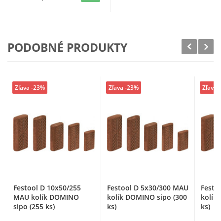
PODOBNÉ PRODUKTY
Zľava -23%
Zľava -23%
Zľava 
Festool D 10x50/255
Festool D 5x30/300 MAU
Festo
MAU kolík DOMINO
kolík DOMINO sipo (300
kolík
sipo (255 ks)
ks)
ks)