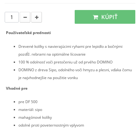
KÚPIŤ
Používateľské prednosti
Drevené kolíky s navierajúcimi ryhami pre lepidlo a bočnými
pozdĺž. rebrami na optimálne lícovanie
100 % odolnosť voči pretočeniu už od prvého DOMINO
DOMINO z dreva Sipo, odolného voči hmyzu a plesni, vďaka čomu
je najvhodnejšie na použitie vonku
Vhodné pre
pre DF 500
materiál: sipo
mahagónové kolíky
odolné proti poveternostným vplyvom