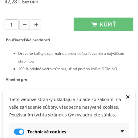
42,28 €
bez DPH
KÚPIŤ
Používateľské prednosti
Drevené kolíky s optimálnou presnosťou lícovania a najväčšou
stabilitou
100 % odolné voči skrúteniu, už od prvého kolíka DOMINO
Vhodné pre
pre DF 700
×
Tieto webové stránky ukladajú v súlade so zákonmi na
materiál: buk
vaše zariadenie súbory, všeobecne nazývané cookies.
Používaním týchto stránok s tým vyjadrujete súhlas.
PARAMETRE PRODUKTU
Technické cookies
Rozmery (mm)
14 x 140