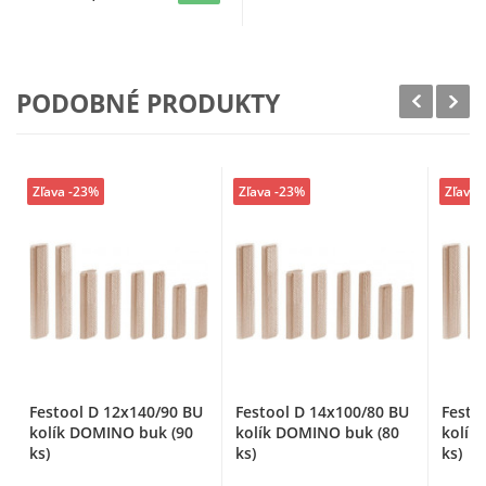
PODOBNÉ PRODUKTY
Zľava -23%
Zľava -23%
Zľava 
Festool D 12x140/90 BU
Festool D 14x100/80 BU
Festo
kolík DOMINO buk (90
kolík DOMINO buk (80
kolík
ks)
ks)
ks)