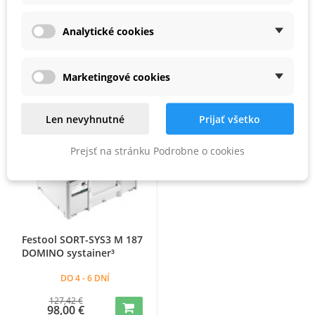
PRÍSLUŠENSTVO
Analytické cookies
Marketingové cookies
Zľava -23%
Len nevyhnutné
Prijať všetko
Prejsť na stránku Podrobne o cookies
Festool SORT-SYS3 M 187
DOMINO systainer³
DO 4 - 6 DNÍ
127,42 €
98,00 €