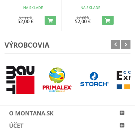
NA SKLADE
NA SKLADE
67,88 €
67,88 €
52,00 €
52,00 €
5
VÝROBCOVIA
O MONTANA.SK
ÚČET