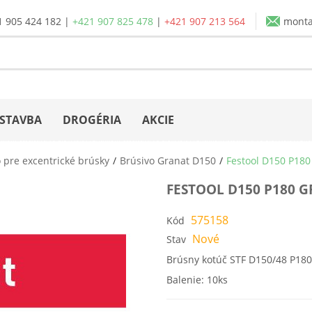
1 905 424 182
|
+421 907 825 478
|
+421 907 213 564
mont
STAVBA
DROGÉRIA
AKCIE
 pre excentrické brúsky
Brúsivo Granat D150
Festool D150 P180 
FESTOOL D150 P180 GR
575158
Kód
Nové
Stav
Brúsny kotúč STF D150/48 P18
Balenie: 10ks