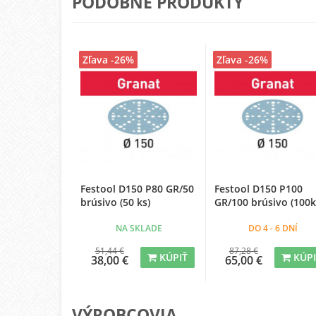
PODOBNÉ PRODUKTY
Zľava -26%
Zľava -26%
Festool D150 P80 GR/50
Festool D150 P100
brúsivo (50 ks)
GR/100 brúsivo (100k
NA SKLADE
DO 4 - 6 DNÍ
51,44 €
87,28 €
KÚPIŤ
KÚP
38,00 €
65,00 €
VÝROBCOVIA