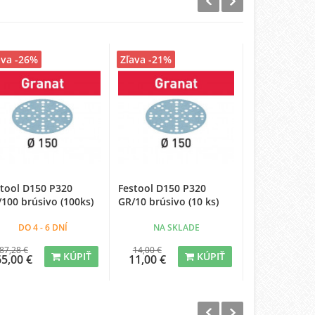
ava -26%
Zľava -21%
Zľava -25%
stool D150 P320
Festool D150 P320
Festool D150
100 brúsivo (100ks)
GR/10 brúsivo (10 ks)
brúsivo (50 k
DO 4 - 6 DNÍ
NA SKLADE
DO 4 - 
87,28 €
14,00 €
59,06 €
KÚPIŤ
KÚPIŤ
65,00 €
11,00 €
44,00 €