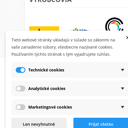
Tieto webové stránky ukladajú v súlade so zákonmi na
vaše zariadenie súbory, všeobecne nazývané cookies.
Používaním týchto stránok s tým vyjadrujete súhlas.
O MONTANA.SK
ÚČE
Technické cookies
Ob
Do
Analytické cookies
Ad
Os
Marketingové cookies
Po
Zaoberáme sa predajom fasádnych
Na
Len nevyhnutné
Prijať všetko
omietok a farieb už viac ako 20 rokov.