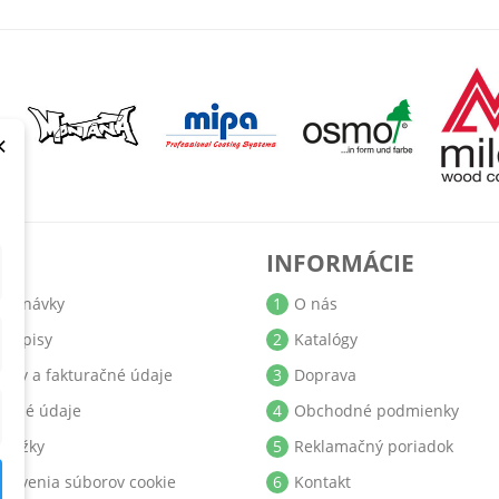
×
T
INFORMÁCIE
jednávky
1
O nás
bropisy
2
Katalógy
resy a fakturačné údaje
3
Doprava
obné údaje
4
Obchodné podmienky
ukážky
5
Reklamačný poriadok
stavenia súborov cookie
6
Kontakt