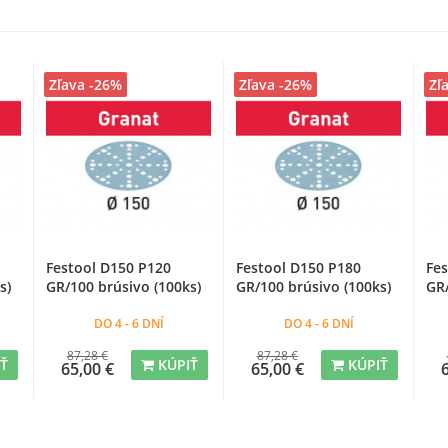
Zľava -26%
Zľava -26%
Zľ
Festool D150 P120
Festool D150 P180
Fe
s)
GR/100 brúsivo (100ks)
GR/100 brúsivo (100ks)
GR/
DO 4 - 6 DNÍ
DO 4 - 6 DNÍ
87,28 €
87,28 €
IŤ
KÚPIŤ
KÚPIŤ
65,00 €
65,00 €