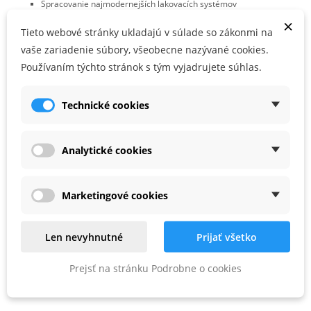
Spracovanie najmodernejších lakovacích systémov
×
Odporúča sa obzvlášť pre laky VOC
Tieto webové stránky ukladajú v súlade so zákonmi na
Spracovanie najtvrdších podkladov
vaše zariadenie súbory, všeobecne nazývané cookies.
Spracovávanie plastov, minerálnych látok, akrylu, tmelu, plniva
Používaním týchto stránok s tým vyjadrujete súhlas.
Vhodné pre
Technické cookies
pre RO 150, ES 150, ETS 150, ETS EC 150, LEX 150, WTS 150, HSK-
D 150
Analytické cookies
MULTI-JETSTREAM 2
, v kartónovom obale
Marketingové cookies
PARAMETRE PRODUKTU
Len nevyhnutné
Prijať všetko
Zrnitosť
P60
Prejsť na stránku Podrobne o cookies
Priemer (mm)
150