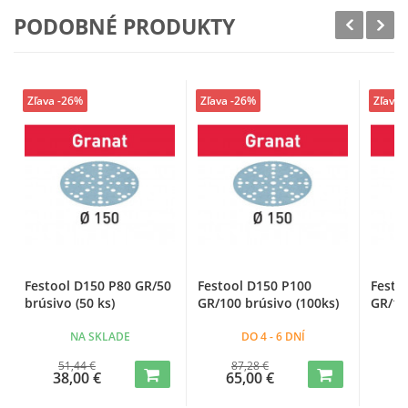
PODOBNÉ PRODUKTY
Zľava -26%
Zľava -26%
Zľava 
Festool D150 P80 GR/50
Festool D150 P100
Festo
brúsivo (50 ks)
GR/100 brúsivo (100ks)
GR/10
NA SKLADE
DO 4 - 6 DNÍ
51,44 €
87,28 €
38,00 €
65,00 €
6