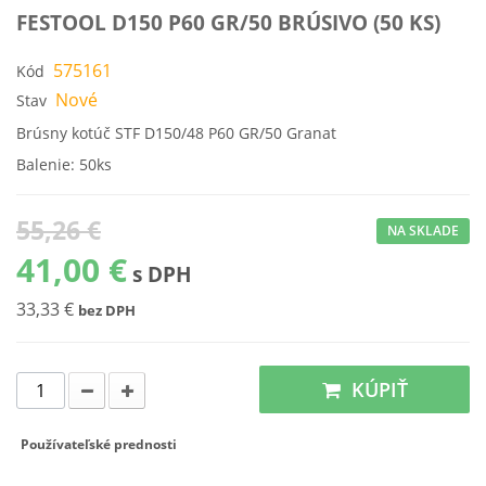
FESTOOL D150 P60 GR/50 BRÚSIVO (50 KS)
575161
Kód
Nové
Stav
Brúsny kotúč STF D150/48 P60 GR/50 Granat
Balenie: 50ks
55,26 €
NA SKLADE
41,00 €
s DPH
33,33 €
bez DPH
KÚPIŤ
Používateľské prednosti