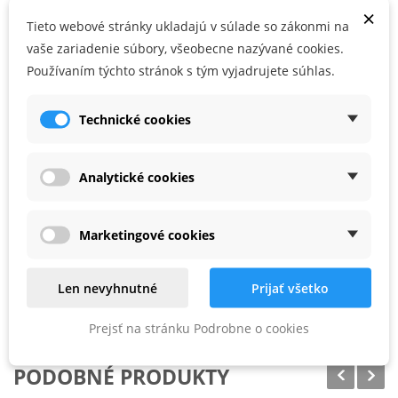
Používateľské prednosti
×
Tieto webové stránky ukladajú v súlade so zákonmi na
Veľká životnosť fréz pri zanorení vďaka prispájkovanému
vaše zariadenie súbory, všeobecne nazývané cookies.
zákl.ostriu z tvrdokovu
Používaním týchto stránok s tým vyjadrujete súhlas.
, balenie pre samoobslužný predaj
Technické cookies
PARAMETRE PRODUKTU
Analytické cookies
s (mm)
8
Marketingové cookies
D (mm)
16
NL (mm)
30
Len nevyhnutné
Prijať všetko
GL (mm)
65
Prejsť na stránku Podrobne o cookies
PODOBNÉ PRODUKTY