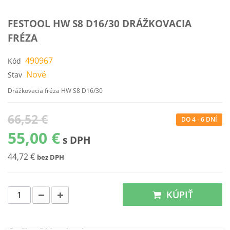
FESTOOL HW S8 D16/30 DRÁŽKOVACIA
FRÉZA
490967
Kód
Nové
Stav
Drážkovacia fréza HW S8 D16/30
66,52 €
DO 4 - 6 DNÍ
55,00 €
s DPH
44,72 €
bez DPH
KÚPIŤ