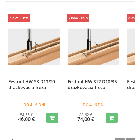
Zľava -16%
Zľava -16%
Zľava 
Festool HW S8 D13/20
Festool HW S12 D10/35
Festo
drážkovacia fréza
drážkovacia fréza
drážk
DO 4 - 6 DNÍ
DO 4 - 6 DNÍ
54,55 €
88,62 €
46,00 €
74,00 €
7