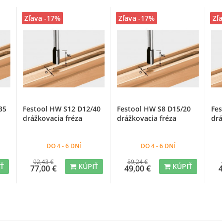
Zľava -17%
Zľava -17%
Zľ
35
Festool HW S12 D12/40
Festool HW S8 D15/20
Fe
drážkovacia fréza
drážkovacia fréza
drá
DO 4 - 6 DNÍ
DO 4 - 6 DNÍ
92,43 €
59,24 €
IŤ
KÚPIŤ
KÚPIŤ
77,00 €
49,00 €