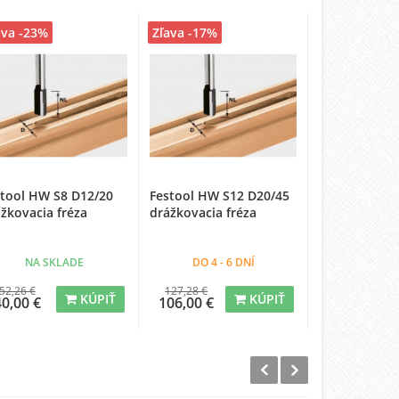
ava -23%
Zľava -17%
Zľava -15%
stool HW S8 D12/20
Festool HW S12 D20/45
Festool HW S
žkovacia fréza
drážkovacia fréza
drážkovacia 
NA SKLADE
DO 4 - 6 DNÍ
DO 4 - 
52,26 €
127,28 €
50,77 €
KÚPIŤ
KÚPIŤ
40,00 €
106,00 €
43,00 €