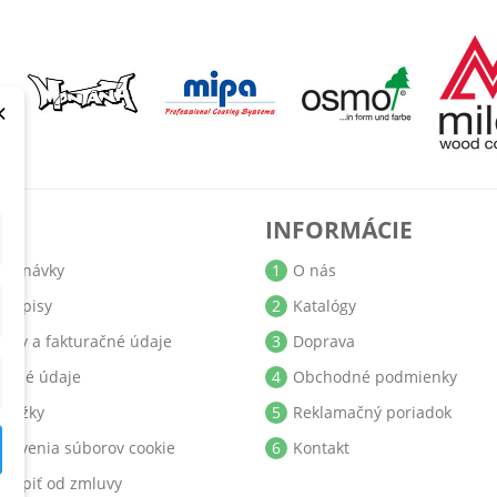
×
T
INFORMÁCIE
jednávky
1
O nás
bropisy
2
Katalógy
resy a fakturačné údaje
3
Doprava
obné údaje
4
Obchodné podmienky
ukážky
5
Reklamačný poriadok
stavenia súborov cookie
6
Kontakt
stúpiť od zmluvy