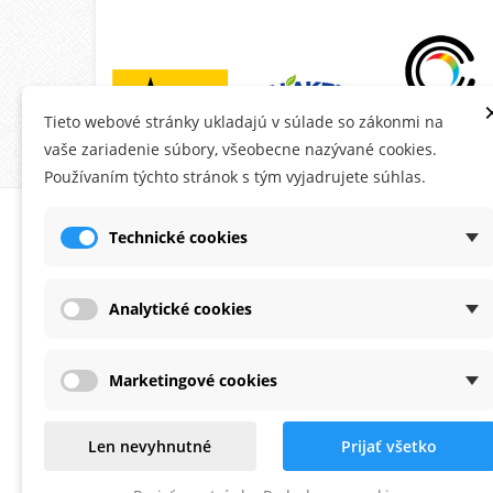
Tieto webové stránky ukladajú v súlade so zákonmi na
vaše zariadenie súbory, všeobecne nazývané cookies.
Používaním týchto stránok s tým vyjadrujete súhlas.
O MONTANA.SK
ÚČE
Technické cookies
Ob
Do
Analytické cookies
Ad
Os
Marketingové cookies
Po
Zaoberáme sa predajom fasádnych
Na
Len nevyhnutné
Prijať všetko
omietok a farieb už viac ako 20 rokov.
Od