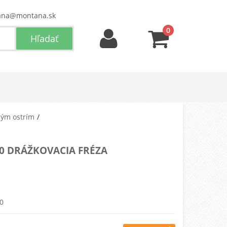
ana@montana.sk
0
ným ostrím
20 DRÁŽKOVACIA FRÉZA
0