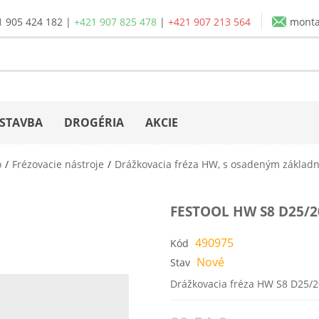
1 905 424 182
|
+421 907 825 478
|
+421 907 213 564
mont
STAVBA
DROGÉRIA
AKCIE
o
Frézovacie nástroje
Drážkovacia fréza HW, s osadeným základ
FESTOOL HW S8 D25/
490975
Kód
Nové
Stav
Drážkovacia fréza HW S8 D25/2