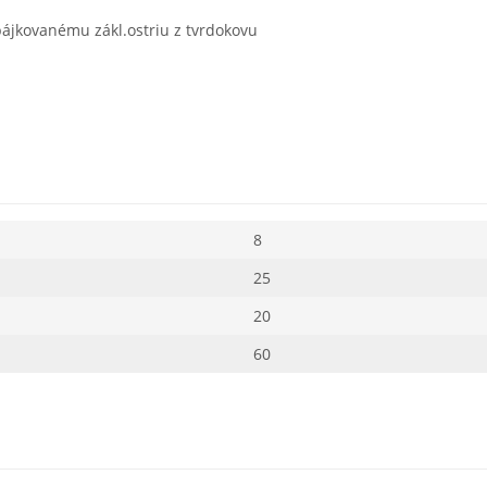
spájkovanému zákl.ostriu z tvrdokovu
8
25
20
60