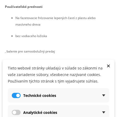
Používateľské prednosti
Na fazetovacie frézovanie lepených častí z plastu alebo
masívneho dreva
bez vodiaceho ložiska
, balenie pre samoobslužný predaj
×
PARAMETRE PRODUKTU
Tieto webové stránky ukladajú v súlade so zákonmi na
vaše zariadenie súbory, všeobecne nazývané cookies.
Používaním týchto stránok s tým vyjadrujete súhlas.
D (mm)
27
Alfa (°)
45
Technické cookies
PRÍSLUŠENSTVO
Analytické cookies