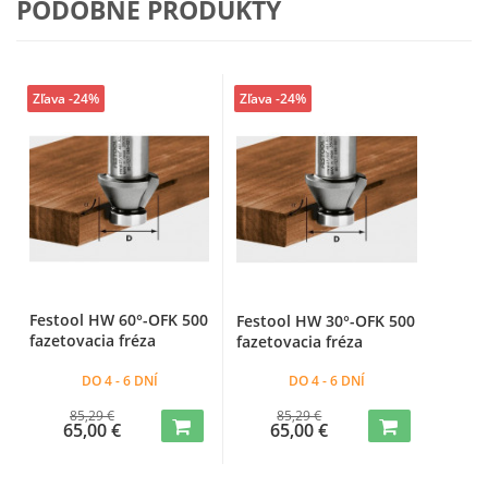
PODOBNÉ PRODUKTY
Zľava -24%
Zľava -24%
Festool HW 60°-OFK 500
Festool HW 30°-OFK 500
fazetovacia fréza
fazetovacia fréza
DO 4 - 6 DNÍ
DO 4 - 6 DNÍ
85,29 €
85,29 €
65,00 €
65,00 €