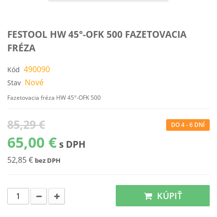
FESTOOL HW 45°-OFK 500 FAZETOVACIA
FRÉZA
490090
Kód
Nové
Stav
Fazetovacia fréza HW 45°-OFK 500
85,29 €
DO 4 - 6 DNÍ
65,00 €
s DPH
52,85 €
bez DPH
KÚPIŤ