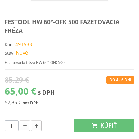
FESTOOL HW 60°-OFK 500 FAZETOVACIA
FRÉZA
491533
Kód
Nové
Stav
Fazetovacia fréza HW 60°-OFK 500
85,29 €
DO 4 - 6 DNÍ
65,00 €
s DPH
52,85 €
bez DPH
KÚPIŤ