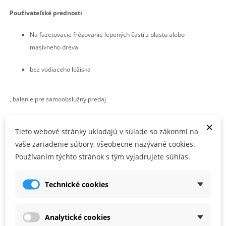
Používateľské prednosti
Na fazetovacie frézovanie lepených častí z plastu alebo
masívneho dreva
bez vodiaceho ložiska
, balenie pre samoobslužný predaj
×
PARAMETRE PRODUKTU
Tieto webové stránky ukladajú v súlade so zákonmi na
vaše zariadenie súbory, všeobecne nazývané cookies.
Používaním týchto stránok s tým vyjadrujete súhlas.
D (mm)
27
Alfa (°)
60
Technické cookies
PRÍSLUŠENSTVO
Analytické cookies