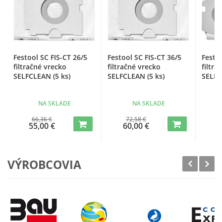
Festool SC FIS-CT 26/5
Festool SC FIS-CT 36/5
Festoo
filtračné vrecko
filtračné vrecko
filtra
SELFCLEAN (5 ks)
SELFCLEAN (5 ks)
SELFC
NA SKLADE
NA SKLADE
66,36 €
72,58 €
55,00 €
60,00 €
3
VÝROBCOVIA