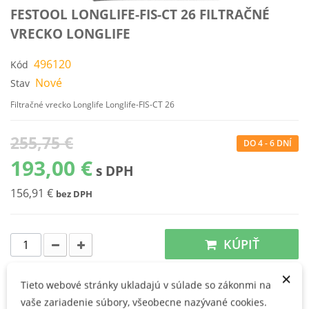
FESTOOL LONGLIFE-FIS-CT 26 FILTRAČNÉ
VRECKO LONGLIFE
496120
Kód
Nové
Stav
Filtračné vrecko Longlife Longlife-FIS-CT 26
255,75 €
DO 4 - 6 DNÍ
193,00 €
s DPH
156,91 €
bez DPH
KÚPIŤ
×
Tieto webové stránky ukladajú v súlade so zákonmi na
Vhodné pre
vaše zariadenie súbory, všeobecne nazývané cookies.