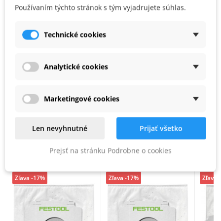
Používaním týchto stránok s tým vyjadrujete súhlas.
pre CT 26
použiteľné iba na odsávanie prachu, ktorý nie je zdraviu škodlivý
Technické cookies
z veľmi pevného, 3-vrstvového polyesterového rúna s dlhou
životnosťou
Analytické cookies
nie je vhodné na jemný prach
, v kartónovom obale
Marketingové cookies
Len nevyhnutné
Prijať všetko
PODOBNÉ PRODUKTY
Prejsť na stránku Podrobne o cookies
Zľava -17%
Zľava -17%
Zľava 