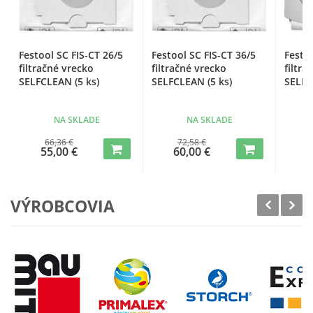
Festool SC FIS-CT 26/5
Festool SC FIS-CT 36/5
Festoo
filtračné vrecko
filtračné vrecko
filtra
SELFCLEAN (5 ks)
SELFCLEAN (5 ks)
SELFC
NA SKLADE
NA SKLADE
66,36 €
72,58 €
55,00 €
60,00 €
3
VÝROBCOVIA