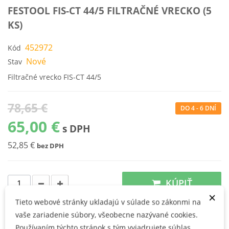
FESTOOL FIS-CT 44/5 FILTRAČNÉ VRECKO (5
KS)
452972
Kód
Nové
Stav
Filtračné vrecko FIS-CT 44/5
78,65 €
DO 4 - 6 DNÍ
65,00 €
s DPH
52,85 €
bez DPH
KÚPIŤ
×
Tieto webové stránky ukladajú v súlade so zákonmi na
vaše zariadenie súbory, všeobecne nazývané cookies.
Používateľské prednosti
Používaním týchto stránok s tým vyjadrujete súhlas.