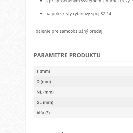
S prispôsobeným systémom z hornej frézy, š
na poloskrytý rybinový spoj SZ 14
, balenie pre samoobslužný predaj
PARAMETRE PRODUKTU
s (mm)
D (mm)
NL (mm)
GL (mm)
Alfa (°)