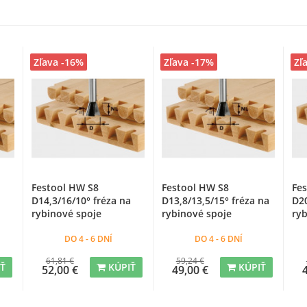
Zľava -16%
Zľava -17%
Zľ
Festool HW S8
Festool HW S8
Fes
D14,3/16/10° fréza na
D13,8/13,5/15° fréza na
D20
rybinové spoje
rybinové spoje
ryb
DO 4 - 6 DNÍ
DO 4 - 6 DNÍ
61,81 €
59,24 €
IŤ
KÚPIŤ
KÚPIŤ
52,00 €
49,00 €