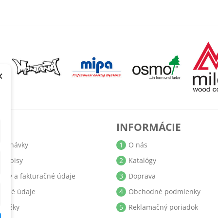
×
T
INFORMÁCIE
jednávky
1
O nás
bropisy
2
Katalógy
resy a fakturačné údaje
3
Doprava
obné údaje
4
Obchodné podmienky
ukážky
5
Reklamačný poriadok