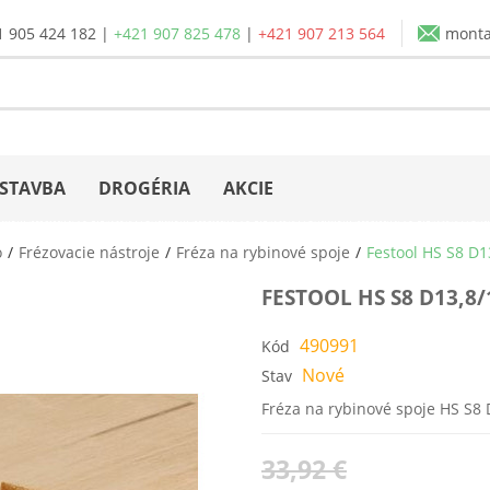
1 905 424 182
|
+421 907 825 478
|
+421 907 213 564
mont
STAVBA
DROGÉRIA
AKCIE
o
Frézovacie nástroje
Fréza na rybinové spoje
Festool HS S8 D1
FESTOOL HS S8 D13,8/
490991
Kód
Nové
Stav
Fréza na rybinové spoje HS S8 
33,92 €