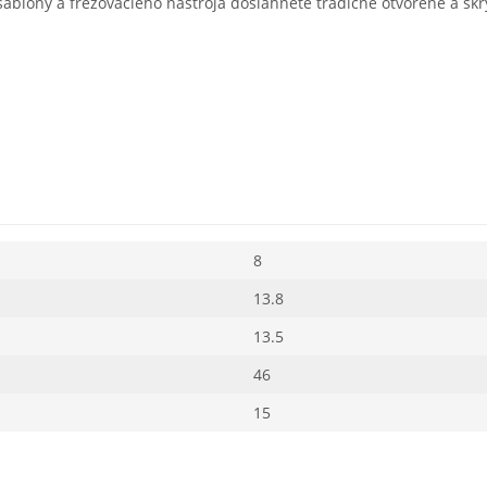
ablóny a frézovacieho nástroja dosiahnete tradičné otvorené a skr
8
13.8
13.5
46
15