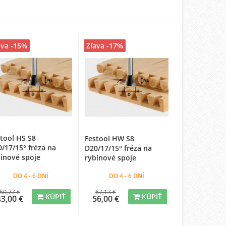
ava -15%
Zľava -17%
tool HS S8
Festool HW S8
/17/15° fréza na
D20/17/15° fréza na
inové spoje
rybinové spoje
DO 4 - 6 DNÍ
DO 4 - 6 DNÍ
50,77 €
67,13 €
KÚPIŤ
KÚPIŤ
43,00 €
56,00 €