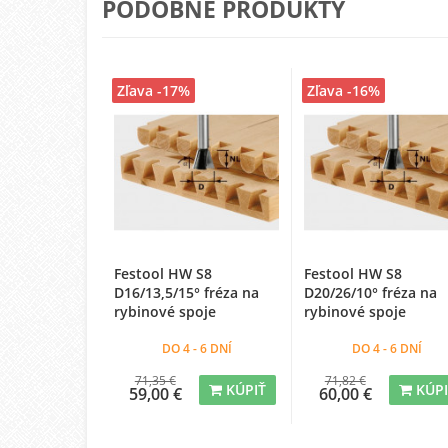
PODOBNÉ PRODUKTY
Zľava -17%
Zľava -16%
Festool HW S8
Festool HW S8
D16/13,5/15° fréza na
D20/26/10° fréza na
rybinové spoje
rybinové spoje
DO 4 - 6 DNÍ
DO 4 - 6 DNÍ
71,35 €
71,82 €
KÚPIŤ
KÚP
59,00 €
60,00 €