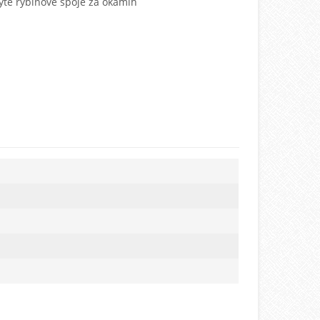
yté rybinové spoje za okamih