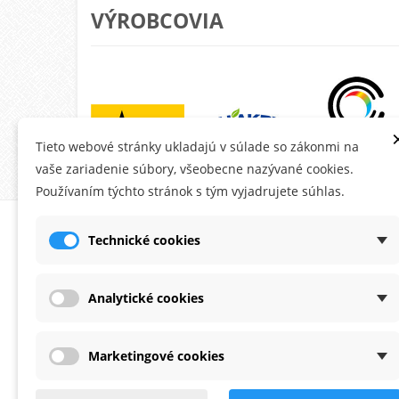
VÝROBCOVIA
Tieto webové stránky ukladajú v súlade so zákonmi na
vaše zariadenie súbory, všeobecne nazývané cookies.
Používaním týchto stránok s tým vyjadrujete súhlas.
O MONTANA.SK
ÚČE
Technické cookies
Ob
Do
Analytické cookies
Ad
Os
Marketingové cookies
Po
Zaoberáme sa predajom fasádnych