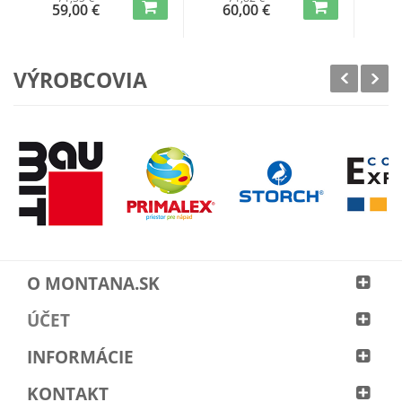
59,00 €
60,00 €
5
VÝROBCOVIA
O MONTANA.SK
ÚČET
INFORMÁCIE
KONTAKT