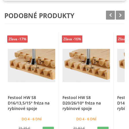
PODOBNÉ PRODUKTY
Zľava -17%
Zľava -16%
Zľava 
Festool HW S8
Festool HW S8
Festo
D16/13,5/15° fréza na
D20/26/10° fréza na
D14,3
rybinové spoje
rybinové spoje
rybin
DO 4 - 6 DNÍ
DO 4 - 6 DNÍ
71,35 €
71,82 €