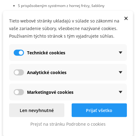
S prispôsobeným systémom z hornej frézy, šablóny
a frézovacieho nástroja dosiahnete tradičné otvorené a skryté
×
Tieto webové stránky ukladajú v súlade so zákonmi na
rybinové spoje za okamih
vaše zariadenie súbory, všeobecne nazývané cookies.
na poloskrytý rybinový spoj SZ 20
Používaním týchto stránok s tým vyjadrujete súhlas.
, balenie pre samoobslužný predaj
Technické cookies
PARAMETRE PRODUKTU
Analytické cookies
s (mm)
8
Marketingové cookies
D (mm)
20
NL (mm)
17
Len nevyhnutné
Prijať všetko
GL (mm)
49
Prejsť na stránku Podrobne o cookies
Alfa (°)
15