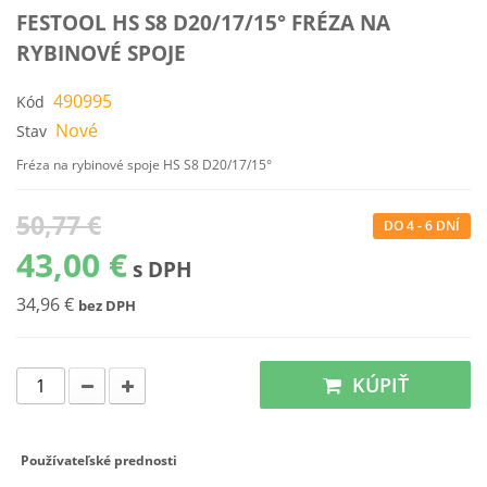
FESTOOL HS S8 D20/17/15° FRÉZA NA
RYBINOVÉ SPOJE
490995
Kód
Nové
Stav
Fréza na rybinové spoje HS S8 D20/17/15°
50,77 €
DO 4 - 6 DNÍ
43,00 €
s DPH
34,96 €
bez DPH
KÚPIŤ
Používateľské prednosti