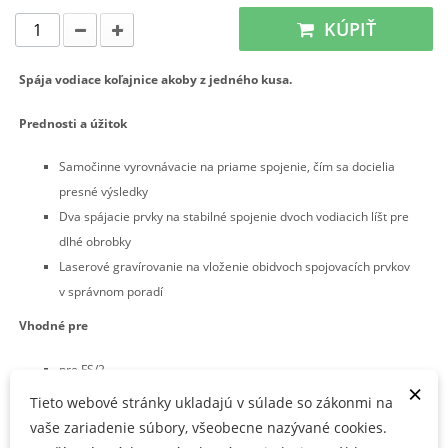
KÚPIŤ
Spája vodiace koľajnice akoby z jedného kusa.
Prednosti a úžitok
Samočinne vyrovnávacie na priame spojenie, čím sa docielia
presné výsledky
Dva spájacie prvky na stabilné spojenie dvoch vodiacich líšt pre
dlhé obrobky
Laserové gravírovanie na vloženie obidvoch spojovacích prvkov
v správnom poradí
Vhodné pre
pre FS/2
×
Tieto webové stránky ukladajú v súlade so zákonmi na
so samovyrovnávacou funkciou, na rovné spojenie dvoch
vaše zariadenie súbory, všeobecne nazývané cookies.
vodiacich líšt pre dlhé obrobky