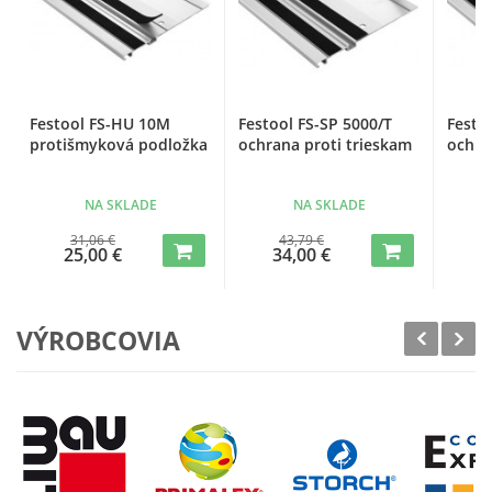
Festool FS-HU 10M
Festool FS-SP 5000/T
Festo
protišmyková podložka
ochrana proti trieskam
ochra
NA SKLADE
NA SKLADE
31,06 €
43,79 €
25,00 €
34,00 €
1
VÝROBCOVIA