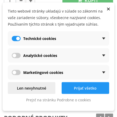
KÚPIŤ
×
Tieto webové stránky ukladajú v súlade so zákonmi na
vaše zariadenie súbory, všeobecne nazývané cookies.
Používateľské prednosti
Používaním týchto stránok s tým vyjadrujete súhlas.
Brúsenie pri okrajoch až po styčné hrany
Bezpečné a beznárazové brúsenie
Technické cookies
Šetrí náročné dodatočné opracovávanie
Vhodné pre
Analytické cookies
pre DTS 400 REQ, DTSC 400
Marketingové cookies
na šetrné brúsenie pozdĺž okeníc, rámov a výplní
na ochranu brúsnej pätky a obrobku
Len nevyhnutné
Prijať všetko
, balenie pre samoobslužný predaj
Prejsť na stránku Podrobne o cookies