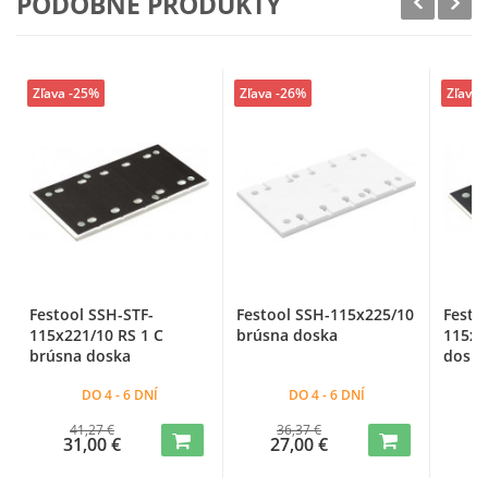
PODOBNÉ PRODUKTY
Zľava -25%
Zľava -26%
Zľava 
Festool SSH-STF-
Festool SSH-115x225/10
Festo
115x221/10 RS 1 C
brúsna doska
115x2
brúsna doska
doska
DO 4 - 6 DNÍ
DO 4 - 6 DNÍ
41,27 €
36,37 €
31,00 €
27,00 €
3