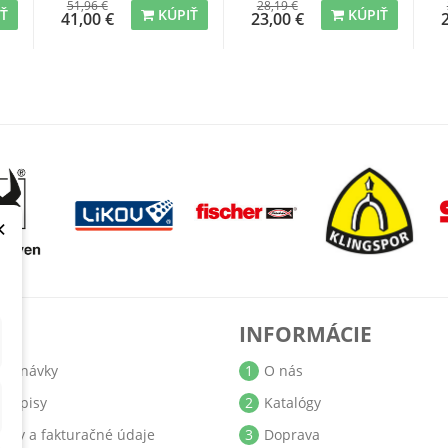
51,96 €
28,19 €
IŤ
KÚPIŤ
KÚPIŤ
41,00 €
23,00 €
×
T
INFORMÁCIE
jednávky
1
O nás
bropisy
2
Katalógy
resy a fakturačné údaje
3
Doprava