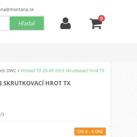
ana@montana.sk
0
vieb DWC
Festool TX 20-AF-55/3 skrutkovací hrot TX
/3 SKRUTKOVACÍ HROT TX
5/3
DO 4 - 6 DNÍ