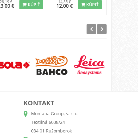
28,19 €
14,85 €
250,88 €
KÚPIŤ
KÚPIŤ
23,00 €
12,00 €
205,00 €
KONTAKT
Montana Group, s. r. o.
Textilná 6038/24
034 01 Ružomberok