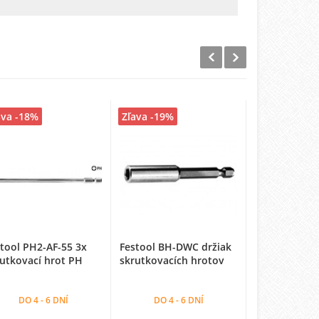
ava -18%
Zľava -19%
Zľava -18%
tool PH2-AF-55 3x
Festool BH-DWC držiak
Festool AF 5
utkovací hrot PH
skrutkovacích hrotov
nadstavec pr
na skrutky
DO 4 - 6 DNÍ
DO 4 - 6 DNÍ
DO 4 - 