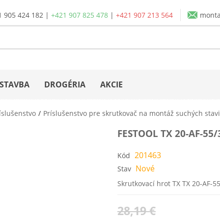
1 905 424 182
|
+421 907 825 478
|
+421 907 213 564
mont
STAVBA
DROGÉRIA
AKCIE
íslušenstvo
Príslušenstvo pre skrutkovač na montáž suchých sta
FESTOOL TX 20-AF-55
201463
Kód
Nové
Stav
Skrutkovací hrot TX TX 20-AF-5
28,19 €