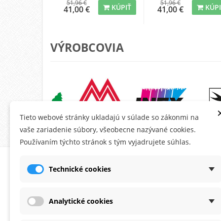
51,96 €
51,96 €
KÚPIŤ
KÚP
41,00 €
41,00 €
VÝROBCOVIA
Tieto webové stránky ukladajú v súlade so zákonmi na
vaše zariadenie súbory, všeobecne nazývané cookies.
Používaním týchto stránok s tým vyjadrujete súhlas.
O MONTANA.SK
ÚČE
Technické cookies
Ob
Do
Analytické cookies
Ad