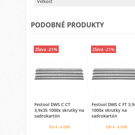
Veľkosť
PODOBNÉ PRODUKTY
Zľava -21%
Zľava -21%
Festool DWS C CT
Festool DWS C FT 3,9
3,9x35 1000x skrutky na
1000x skrutky na
sadrokartón
sadrokartón
DO 4 - 6 DNÍ
DO 4 - 6 DNÍ