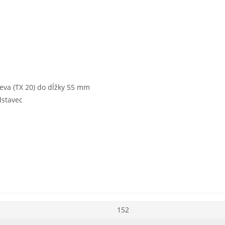
eva (TX 20) do dĺžky 55 mm
dstavec
152