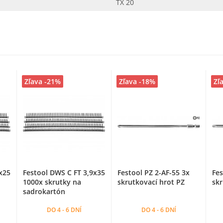
TX 20
Zľava -21%
Zľava -18%
Zľ
x25
Festool DWS C FT 3,9x35
Festool PZ 2-AF-55 3x
Fes
1000x skrutky na
skrutkovací hrot PZ
skr
sadrokartón
DO 4 - 6 DNÍ
DO 4 - 6 DNÍ