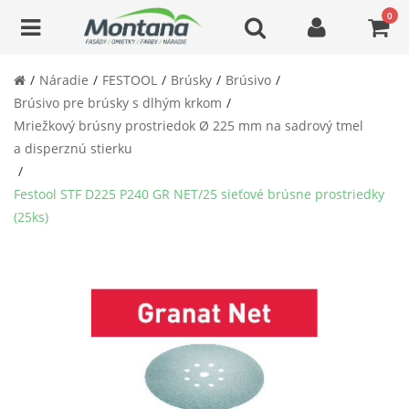
0
Náradie
FESTOOL
Brúsky
Brúsivo
Brúsivo pre brúsky s dlhým krkom
Mriežkový brúsny prostriedok Ø 225 mm na sadrový tmel
a disperznú stierku
Festool STF D225 P240 GR NET/25 sieťové brúsne prostriedky
(25ks)