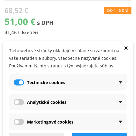
68,52 €
DO 4 - 6 DNÍ
51,00 €
s DPH
41,46 €
bez DPH
×
Tieto webové stránky ukladajú v súlade so zákonmi na
KÚPIŤ
vaše zariadenie súbory, všeobecne nazývané cookies.
Používaním týchto stránok s tým vyjadrujete súhlas.
Používateľské prednosti
Technické cookies
Pre sadrovú omietku a disperznú omietku
Vhodné pre
Analytické cookies
pre brúsku s dlhým krkom PLANEX 225 EQ, PLANEX LHS-E 225
easy
Marketingové cookies