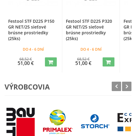
Festool STF D225 P150
Festool STF D225 P320
Festo
GR NET/25 sieťové
GR NET/25 sieťové
GR NE
brúsne prostriedky
brúsne prostriedky
brúsn
(25ks)
(25ks)
(25ks)
DO 4 - 6 DNÍ
DO 4 - 6 DNÍ
68,52 €
68,52 €
51,00 €
51,00 €
5
VÝROBCOVIA