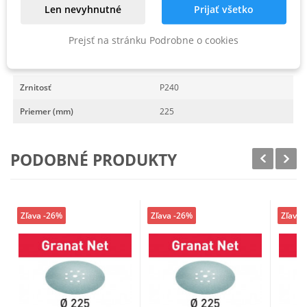
, v kartónovom obale
Len nevyhnutné
Prijať všetko
Prejsť na stránku Podrobne o cookies
PARAMETRE PRODUKTU
Zrnitosť
P240
Priemer (mm)
225
PODOBNÉ PRODUKTY
Zľava -26%
Zľava -26%
Zľava 