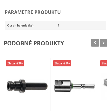
PARAMETRE PRODUKTU
Obsah balenia (ks)
1
PODOBNÉ PRODUKTY
Zľava -23%
Zľava -21%
Zľava 