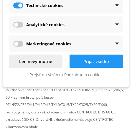
Rozsah dodávky
Technické cookies
Systainer SYS3 ORG M 89, závitovkový vrták do dreva D 3 CE/W,
závitovkový vrták do dreva D 4 CE/W, závitovkový vrták do dreva D 5
CE/W, závitovkový vrták do dreva D 6 CE/W, závitovkový vrták do dreva D
Analytické cookies
8 CE/W, závitovkový vrták do dreva D 10 CE/W, magnetický držiak
skrutkovacích hrotov CENTROTEC BH 60 CE-Imp, extra dlhý magnetický
Marketingové cookies
držiak skrutkovacích hrotov CENTROTEC BV 150 CE, záhlbník priečnych
otvorov QLS D2-8 CE, záhlbník priečnych otvorov QLS D5-15 CE, vrták
s hĺbkovým dorazom BTA HW D5 CE, záhlbník s hĺbkovým dorazom BSTA
Len nevyhnutné
Prijať všetko
HS D3,5 CE, vystreďovací vrták ZB HS D5 EURO CE, nadstavec na
Prejsť na stránku Podrobne o cookies
skrutkovanie skôb a hákov HD D18 CE, twinBOX Mix, kazeta s vrtákmi BKS
D3-8 CE/W-K, 12 × 100 mm CENTROTEC hroty
PZ1/PZ2/PZ3/PH1/PH2/PH3/TX15/TX20/TX25/TX30/SZ0,8×5,5/SZ1,2×6,5,
60 × 25 mm hroty, po 5 kusov:
PZ1/PZ2/PZ3/PH1/PH2/PH3/TX10/TX15/TX20/TX25/TX30/TX40,
rýchlovýmenný držiak skrutkovacích hrotov CENTROTEC BHS 60 CE,
skrutkovač SD-CE-Drive-UNI, skľučovadlo na nástroje CENTROTEC,
v kartónovom obale