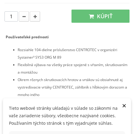
KÚPIŤ
Používateľské prednosti
Rozsiahle 104-dielne príslušenstvo CENTROTEC v organizéri
Systainer³ SYS3 ORG M 89
Flexibilná výbava na všetky práce spojené s vŕtaním, skrutkovaním
a montážou
Okrem rôznych skrutkovacích hrotov a vrtákov sú obsiahnuté aj
vystreďovacie vrtáky CENTROTEC, záhlbník s hĺbkovým dorazom a
mnoho iného
×
Vhodné pre
Tieto webové stránky ukladajú v súlade so zákonmi na
vaše zariadenie súbory, všeobecne nazývané cookies.
pre všetky akumulátorové vŕtacie skrutkovače Festool s rozhraním
Používaním týchto stránok s tým vyjadrujete súhlas.
FastFix