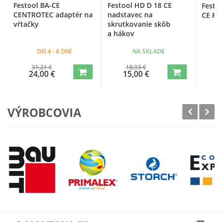
Festool BA-CE
Festool HD D 18 CE
Festoo
CENTROTEC adaptér na
nadstavec na
CE RA
vŕtačky
skrutkovanie skôb
a hákov
DO 4 - 6 DNÍ
NA SKLADE
31,21 €
18,93 €
2
24,00 €
15,00 €
1
VÝROBCOVIA