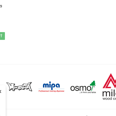
89
IŤ
×