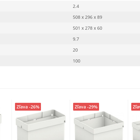
2.4
508 x 296 x 89
501 x 278 x 60
9.7
20
100
Zľava -26%
Zľava -29%
Zľa