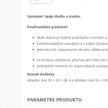
Systainer³ spája dielňu a stavbu.
Používateľské prednosti
Malé dielce je možné prehľadne rozriediť a
Kombinovateľné navzájom a s inými Systain
Jednoduché rozpoznanie obsahu vďaka pri
so širokou základnou plochou pre ešte viac
prehľadné riešenie na usporiadanie a pre
Rozsah dodávky
vkladací box 50 × 50 × 68, 4 x vkladací box 50 × 10
PARAMETRE PRODUKTU