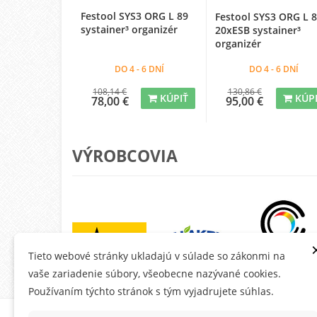
Festool SYS3 ORG L 89
Festool SYS3 ORG L 
systainer³ organizér
20xESB systainer³
organizér
DO 4 - 6 DNÍ
DO 4 - 6 DNÍ
108,14 €
130,86 €
KÚPIŤ
KÚP
78,00 €
95,00 €
VÝROBCOVIA
Tieto webové stránky ukladajú v súlade so zákonmi na
vaše zariadenie súbory, všeobecne nazývané cookies.
Používaním týchto stránok s tým vyjadrujete súhlas.