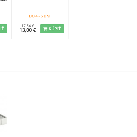
DO 4 - 6 DNÍ
17,54 €
IŤ
KÚPIŤ
13,00 €