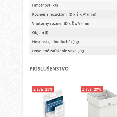
Hmotnosť (kg)
Rozmer s nožičkami (D x Š x V) (mm)
Vnútorný rozmer (D x Š x V) (mm)
Objem (l)
Nosnosť (jednoduchá) (kg)
Dovolené zaťaženie veka (kg)
PRÍSLUŠENSTVO
Zľava -23%
Zľava -29%