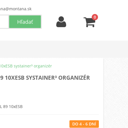
ana@montana.sk
0
10xESB systainer³ organizér
89 10XESB SYSTAINER³ ORGANIZÉR
 L 89 10xESB
DO 4 - 6 DNÍ