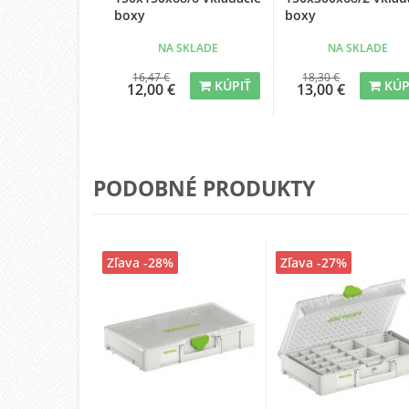
boxy
boxy
NA SKLADE
NA SKLADE
16,47 €
18,30 €
KÚPIŤ
KÚP
12,00 €
13,00 €
PODOBNÉ PRODUKTY
Zľava -28%
Zľava -27%