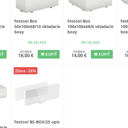
Festool Box
Festool Box
Fes
cie
50x100x68/10 vkladacie
100x100x68/6 vkladacie
100
boxy
boxy
box
NA SKLADE
NA SKLADE
21,50 €
19,84 €
2
IŤ
KÚPIŤ
KÚPIŤ
16,00 €
14,00 €
1
Zľava -26%
Festool BS-BOX/25 opis
acie