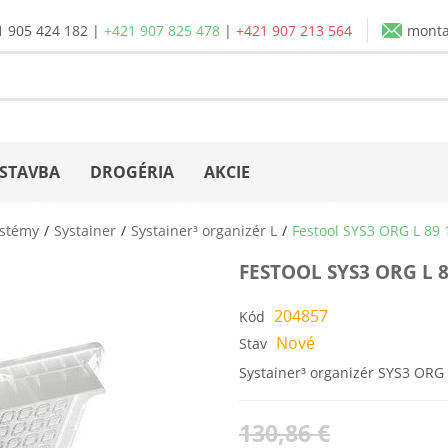
1 905 424 182
|
+421 907 825 478
|
+421 907 213 564
mont
STAVBA
DROGÉRIA
AKCIE
ystémy
Systainer
Systainer³ organizér L
Festool SYS3 ORG L 89 
FESTOOL SYS3 ORG L 
204857
Kód
Nové
Stav
Systainer³ organizér SYS3 ORG
130,86 €