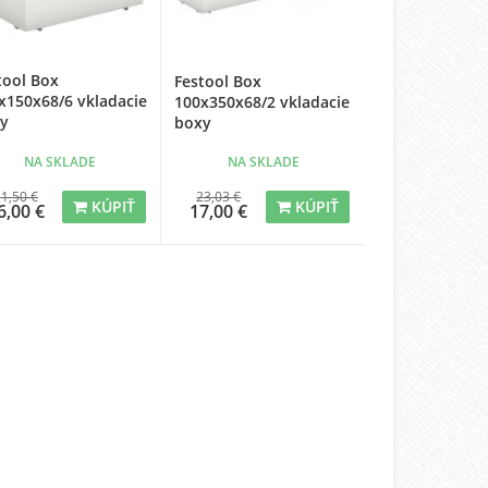
tool Box
Festool Box
x150x68/6 vkladacie
100x350x68/2 vkladacie
y
boxy
NA SKLADE
NA SKLADE
1,50 €
23,03 €
KÚPIŤ
KÚPIŤ
6,00 €
17,00 €