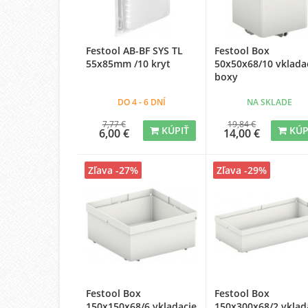
Festool AB-BF SYS TL
Festool Box
55x85mm /10 kryt
50x50x68/10 vklada
boxy
DO 4 - 6 DNÍ
NA SKLADE
7,77 €
19,84 €
KÚPIŤ
KÚP
6,00 €
14,00 €
Zľava -27%
Zľava -29%
Festool Box
Festool Box
150x150x68/6 vkladacie
150x300x68/2 vklad