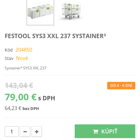
FESTOOL SYS3 XXL 237 SYSTAINER³
204850
Kód
Nové
Stav
Systainer³ SYS3 XXL 237
143,04 €
DO 4 - 6 DNÍ
79,00 €
s DPH
64,23 €
bez DPH
KÚPIŤ