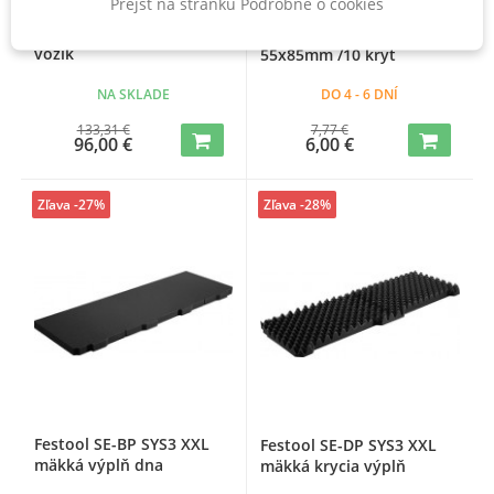
Prejsť na stránku Podrobne o cookies
Festool SYS-RB pojazdný
Festool AB-BF SYS TL
vozík
55x85mm /10 kryt
NA SKLADE
DO 4 - 6 DNÍ
133,31 €
7,77 €
96,00 €
6,00 €
Zľava -27%
Zľava -28%
Festool SE-BP SYS3 XXL
Festool SE-DP SYS3 XXL
mäkká výplň dna
mäkká krycia výplň