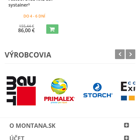
systainer³
DO 4 - 6 DNÍ
155,44 €
86,00 €
VÝROBCOVIA
O MONTANA.SK
ÚČET