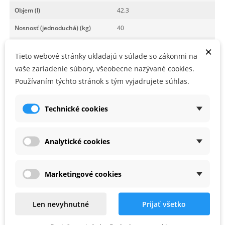
Objem (l)
42.3
Nosnosť (jednoduchá) (kg)
40
Dovolené zaťaženie veka (kg)
100
×
Tieto webové stránky ukladajú v súlade so zákonmi na
Nosnosť (spojená) (kg)
80
vaše zariadenie súbory, všeobecne nazývané cookies.
Používaním týchto stránok s tým vyjadrujete súhlas.
PRÍSLUŠENSTVO
Technické cookies
Zľava -28%
Zľava -23%
Analytické cookies
Marketingové cookies
Len nevyhnutné
Prijať všetko