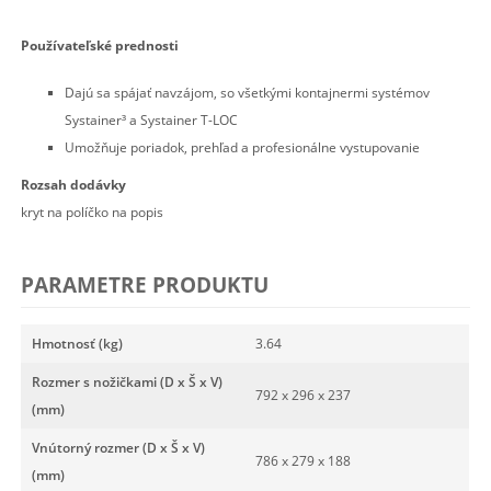
Používateľské prednosti
Dajú sa spájať navzájom, so všetkými kontajnermi systémov
Systainer³ a Systainer T-LOC
Umožňuje poriadok, prehľad a profesionálne vystupovanie
Rozsah dodávky
kryt na políčko na popis
PARAMETRE PRODUKTU
Hmotnosť (kg)
3.64
Rozmer s nožičkami (D x Š x V)
792 x 296 x 237
(mm)
Vnútorný rozmer (D x Š x V)
786 x 279 x 188
(mm)