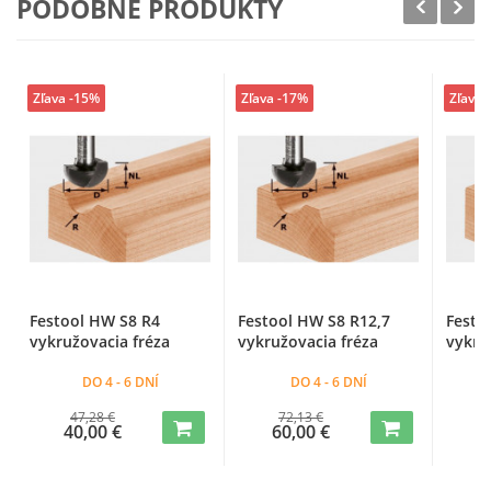
PODOBNÉ PRODUKTY
Zľava -15%
Zľava -17%
Zľava 
Festool HW S8 R4
Festool HW S8 R12,7
Festo
vykružovacia fréza
vykružovacia fréza
vykru
DO 4 - 6 DNÍ
DO 4 - 6 DNÍ
47,28 €
72,13 €
40,00 €
60,00 €
5