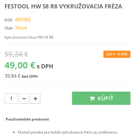
FESTOOL HW S8 R8 VYKRUŽOVACIA FRÉZA
490985
Kód
Nové
Stav
Vykružovacia fréza HW S8 R8
59,24 €
DO 4 - 6 DNÍ
49,00 €
s DPH
39,84 €
bez DPH
KÚPIŤ
Používateľské prednosti
Festool ponúka pre každú vykružovaciu frézu aj zaobľovaciu