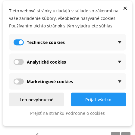
s rovnakým polomerom (s výnimkou R 20)
×
Tieto webové stránky ukladajú v súlade so zákonmi na
Vykružovacie a zaobľovacie frézy možno navzájom ideálne
vaše zariadenie súbory, všeobecne nazývané cookies.
kombinovať, napr. ako profil a protiprofil
Používaním týchto stránok s tým vyjadrujete súhlas.
, balenie pre samoobslužný predaj
Technické cookies
PARAMETRE PRODUKTU
Analytické cookies
s (mm)
8
Marketingové cookies
D (mm)
16
NL (mm)
11
Len nevyhnutné
Prijať všetko
GL (mm)
41
Prejsť na stránku Podrobne o cookies
R (mm)
8