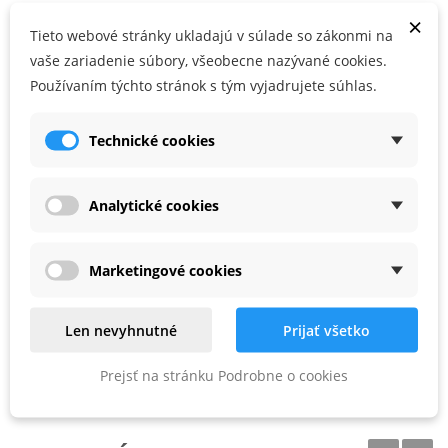
s rovnakým polomerom (s výnimkou R 20)
×
Tieto webové stránky ukladajú v súlade so zákonmi na
Vykružovacie a zaobľovacie frézy možno navzájom ideálne
vaše zariadenie súbory, všeobecne nazývané cookies.
kombinovať, napr. ako profil a protiprofil
Používaním týchto stránok s tým vyjadrujete súhlas.
, balenie pre samoobslužný predaj
Technické cookies
PARAMETRE PRODUKTU
Analytické cookies
s (mm)
8
Marketingové cookies
D (mm)
19.4
NL (mm)
11
Len nevyhnutné
Prijať všetko
GL (mm)
41
Prejsť na stránku Podrobne o cookies
R (mm)
9.7