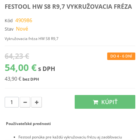
FESTOOL HW S8 R9,7 VYKRUŽOVACIA FRÉZA
490986
Kód
Nové
Stav
Vykružovacia fréza HW S8 R9,7
64,23 €
DO 4 - 6 DNÍ
54,00 €
s DPH
43,90 €
bez DPH
KÚPIŤ
Používateľské prednosti
Festool ponúka pre každú vykružovaciu frézu aj zaobľovaciu