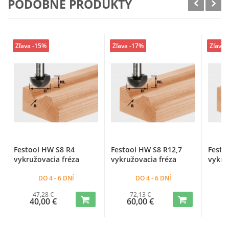
PODOBNÉ PRODUKTY
Zľava -15%
Zľava -17%
Zľava 
Festool HW S8 R4
Festool HW S8 R12,7
Festo
vykružovacia fréza
vykružovacia fréza
vykru
DO 4 - 6 DNÍ
DO 4 - 6 DNÍ
47,28 €
72,13 €
40,00 €
60,00 €
4