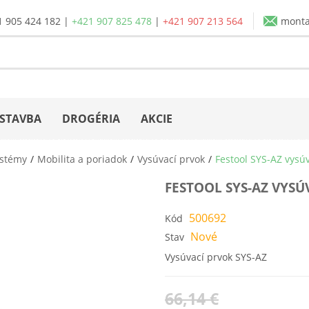
1 905 424 182
|
+421 907 825 478
|
+421 907 213 564
mont
STAVBA
DROGÉRIA
AKCIE
ystémy
Mobilita a poriadok
Vysúvací prvok
Festool SYS-AZ vysú
FESTOOL SYS-AZ VYSÚ
500692
Kód
Nové
Stav
Vysúvací prvok SYS-AZ
66,14 €