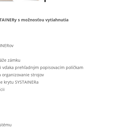
YSTAINERy s možnosťou vytiahnutia
AINERov
táže zámku
, i vďaka prehľadným popisovacím políčkam
 organizovanie strojov
ie krytu SYSTAINERa
cii
ystému