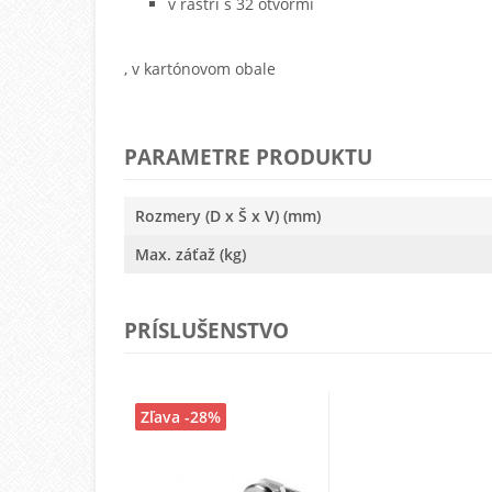
v rastri s 32 otvormi
, v kartónovom obale
PARAMETRE PRODUKTU
Rozmery (D x Š x V) (mm)
Max. záťaž (kg)
PRÍSLUŠENSTVO
Zľava -28%