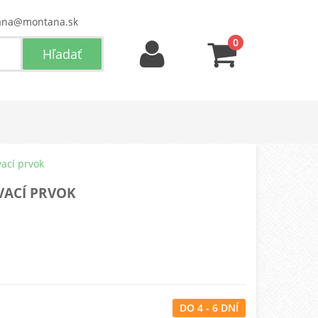
ana@montana.sk
0
vací prvok
VACÍ PRVOK
DO 4 - 6 DNÍ