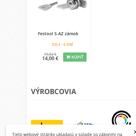
Festool S-AZ zámok
DO 4 - 6 DNÍ
19,52 €
KÚPIŤ
14,00 €
VÝROBCOVIA
Tieto webové stránky ukladajú v súlade so zákonmi na