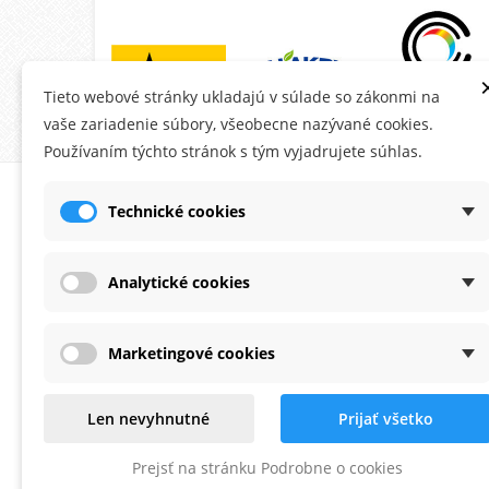
Tieto webové stránky ukladajú v súlade so zákonmi na
vaše zariadenie súbory, všeobecne nazývané cookies.
Používaním týchto stránok s tým vyjadrujete súhlas.
O MONTANA.SK
ÚČE
Technické cookies
Ob
Do
Analytické cookies
Ad
Os
Marketingové cookies
Po
Zaoberáme sa predajom fasádnych
Na
Len nevyhnutné
Prijať všetko
omietok a farieb už viac ako 20 rokov.
Od
Prejsť na stránku Podrobne o cookies
Pri