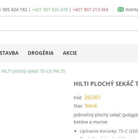
1 905 424 182
|
+421 907 825 478
|
+421 907 213 564
mont
STAVBA
DROGÉRIA
AKCIE
HILTI plochý sekáč TE-CX FM 25
HILTI PLOCHÝ SEKÁČ T
282301
Kód
Nové
Stav
Jedinečný plochý sekáč (polygó
betóne a murive
Upínanie korunky: TE-C (SDS