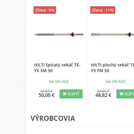
Zľava -9%
Zľava -11%
HILTI špicatý sekáč TE-
HILTI plochý sekáč T
YX SM 50
YX FM 50
NA SKLADE
NA SKLADE
54,65 €
54,65 €
KÚPIŤ
KÚP
50,00 €
48,82 €
VÝROBCOVIA