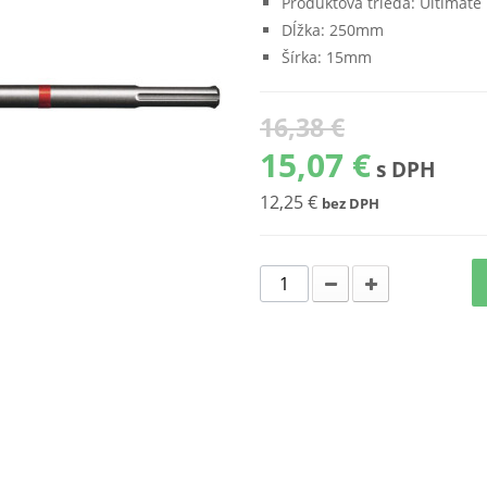
Produktová trieda: Ultimate
Dĺžka:
250mm
Šírka:
15mm
16,38 €
15,07 €
s DPH
12,25 €
bez DPH