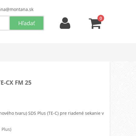
ana@montana.sk
0
E-CX FM 25
nového tvaru) SDS Plus (TE-C) pre riadené sekanie v
 Plus)