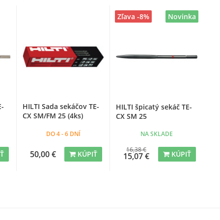
Zľava -8%
Novinka
E-
HILTI Sada sekáčov TE-
HILTI špicatý sekáč TE-
CX SM/FM 25 (4ks)
CX SM 25
DO 4 - 6 DNÍ
NA SKLADE
16,38 €
50,00 €
IŤ
KÚPIŤ
KÚPIŤ
15,07 €