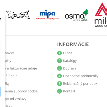
×
T
INFORMÁCIE
jednávky
1
O nás
bropisy
2
Katalógy
resy a fakturačné údaje
3
Doprava
obné údaje
4
Obchodné podmienky
ukážky
5
Reklamačný poriadok
stavenia súborov cookie
6
Kontakt
stúpiť od zmluvy
hlásiť sa