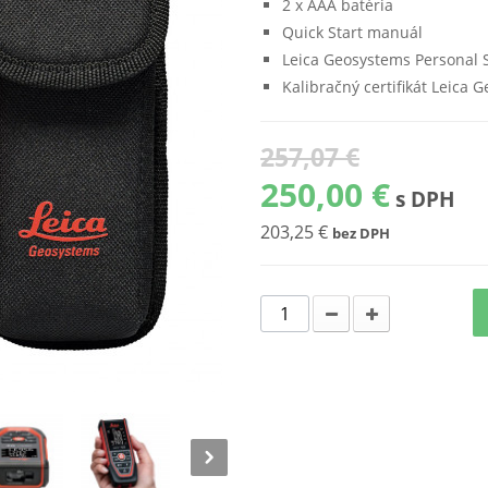
2 x AAA batéria
Quick Start manuál
Leica Geosystems Personal S
Kalibračný certifikát Leica G
257,07 €
250,00 €
s DPH
203,25 €
bez DPH