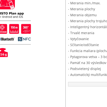
- Merania min./max.
- Merania plochy
- Merania objemu
- Merania plochy trojuh
- Inteligentný horizontá
- Trvalé merania
- Vytyčovanie
- Sčítanie/odčítanie
- Funkcia maliara (ploc
- Pytagorova vetva – 3 b
- Pamäť na 30 výsledkov
- Podsvietený displej
- Automatický multifunk