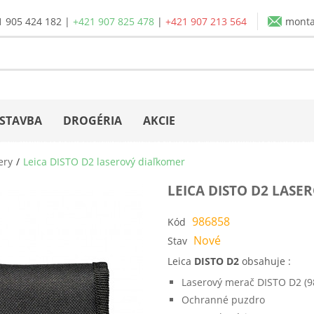
1 905 424 182
|
+421 907 825 478
|
+421 907 213 564
mont
STAVBA
DROGÉRIA
AKCIE
ery
Leica DISTO D2 laserový diaľkomer
LEICA DISTO D2 LAS
986858
Kód
Nové
Stav
Leica
DISTO D2
obsahuje :
Laserový merač DISTO D2 (9
Ochranné puzdro