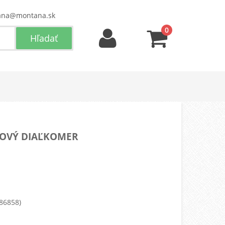
ana@montana.sk
0
EROVÝ DIAĽKOMER
86858)