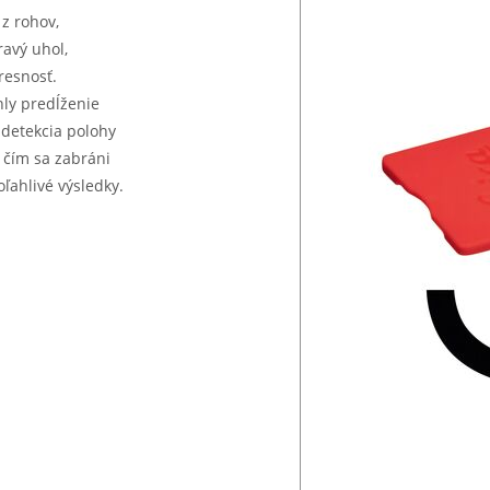
z rohov,
ravý uhol,
resnosť.
hly predĺženie
 detekcia polohy
 čím sa zabráni
ahlivé výsledky.