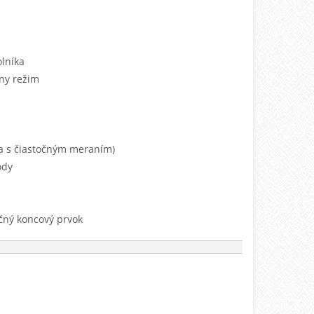
olníka
lny režim
ha s čiastočným meraním)
ody
čný koncový prvok