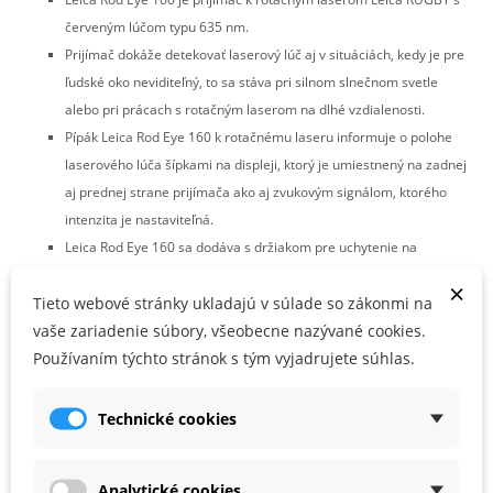
červeným lúčom typu 635 nm.
Prijímač dokáže detekovať laserový lúč aj v situáciách, kedy je pre
ľudské oko neviditeľný, to sa stáva pri silnom slnečnom svetle
alebo pri prácach s rotačným laserom na dlhé vzdialenosti.
Pípák
Leica Rod Eye 160
k rotačnému laseru informuje o polohe
laserového lúča šípkami na displeji, ktorý je umiestnený na zadnej
aj prednej strane prijímača ako aj zvukovým signálom, ktorého
intenzita je nastaviteľná.
Leica Rod Eye 160
sa dodáva s držiakom pre uchytenie na
nivelačnú latu.
×
Tieto webové stránky ukladajú v súlade so zákonmi na
Balenie obsahuje:
vaše zariadenie súbory, všeobecne nazývané cookies.
Používaním týchto stránok s tým vyjadrujete súhlas.
1 x Leica Rod Eye 160 prijímač
1 x Držiak prijímača
Technické cookies
PARAMETRE PRODUKTU
Analytické cookies