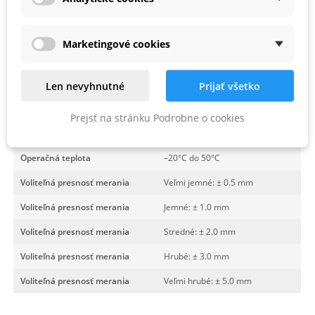
Presnosť merania
± 0.5 mm
Odolnosť
IP67
Marketingové cookies
Rozmery
173 x 76 x 29 mm
Pracovný dosah
1 350 m
Len nevyhnutné
Prijať všetko
LCD panel spredu aj zozadu
Áno
Prejsť na stránku Podrobne o cookies
Šírka detekčného pásu
120 mm
Operačná teplota
–20°C do 50°C
Voliteľná presnosť merania
Veľmi jemné: ± 0.5 mm
Voliteľná presnosť merania
Jemné: ± 1.0 mm
Voliteľná presnosť merania
Stredné: ± 2.0 mm
Voliteľná presnosť merania
Hrubé: ± 3.0 mm
Voliteľná presnosť merania
Veľmi hrubé: ± 5.0 mm