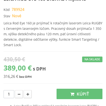
789924
Kód
Nové
Stav
Leica Rod Eye 160 je prijímač k rotačným laserom Leica RUGBY
s červeným laserovým lúčom. Pracovný dosah prijímača 1 350
m, výška detekčného pásu 120 mm, päť úrovní citlivosti
detekcie, digitálne odčítanie výšky, funkcie Smart Targeting /
Smart Lock.
430,50 €
NA SKLADE
389,00 €
s DPH
316,26 €
bez DPH
KÚPIŤ
Leica Rod Eye 160 je
prijímač k rotačným laserom Leica RUGBY s