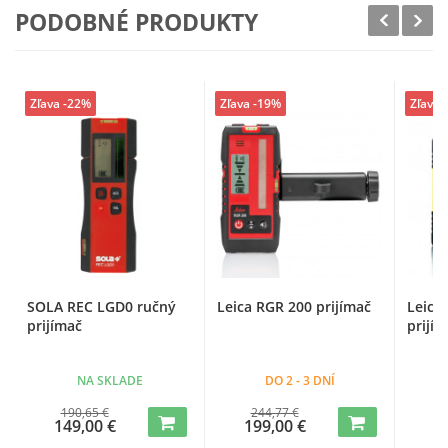
PODOBNÉ PRODUKTY
Zľava -22%
Zľava -19%
Zľava 
SOLA REC LGD0 ručný
Leica RGR 200 prijímač
Leica
prijímač
prijí
NA SKLADE
DO 2 - 3 DNÍ
190,65 €
244,77 €
2
149,00 €
199,00 €
2