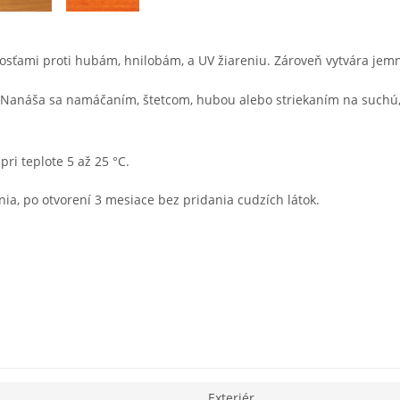
osťami proti hubám, hnilobám, a UV žiareniu. Zároveň vytvára jem
 Nanáša sa namáčaním, štetcom, hubou alebo striekaním na suchú,
i teplote 5 až 25 °C.
a, po otvorení 3 mesiace bez pridania cudzích látok.
Exteriér