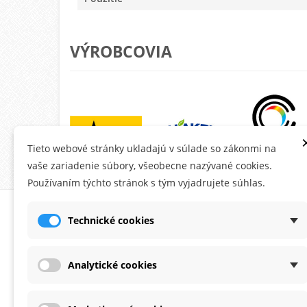
VÝROBCOVIA
Tieto webové stránky ukladajú v súlade so zákonmi na
vaše zariadenie súbory, všeobecne nazývané cookies.
Používaním týchto stránok s tým vyjadrujete súhlas.
O MONTANA.SK
ÚČE
Technické cookies
Ob
Do
Analytické cookies
Ad
Os