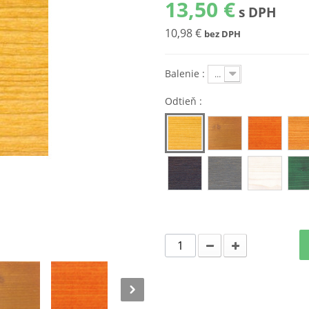
13,50 €
s DPH
10,98 €
bez DPH
Balenie :
1 l
Odtieň :