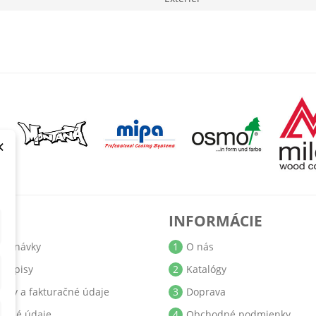
×
T
INFORMÁCIE
jednávky
1
O nás
bropisy
2
Katalógy
resy a fakturačné údaje
3
Doprava
obné údaje
4
Obchodné podmienky