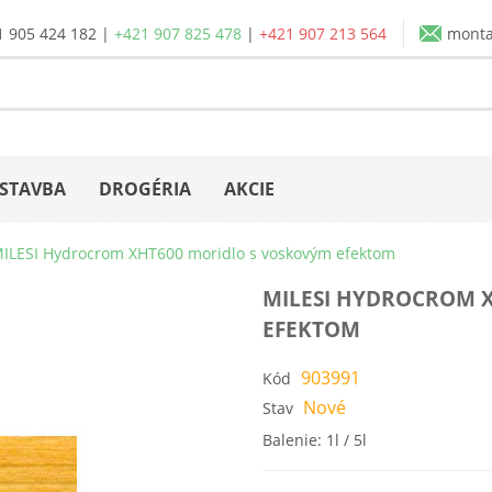
1 905 424 182
|
+421 907 825 478
|
+421 907 213 564
mont
STAVBA
DROGÉRIA
AKCIE
ILESI Hydrocrom XHT600 moridlo s voskovým efektom
MILESI HYDROCROM 
EFEKTOM
903991
Kód
Nové
Stav
Balenie: 1l / 5l