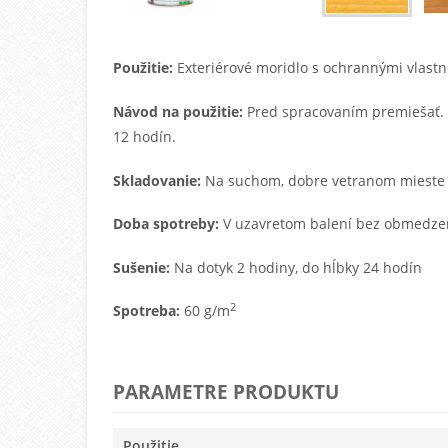
Použitie:
Exteriérové moridlo s ochrannými vlastn
Návod na použitie:
Pred spracovaním premiešať.
12 hodín.
Skladovanie:
Na suchom, dobre vetranom mieste pr
Doba spotreby:
V uzavretom balení bez obmedzeni
Sušenie:
Na dotyk 2 hodiny, do hĺbky 24 hodín
2
Spotreba:
60 g/m
PARAMETRE PRODUKTU
Použitie