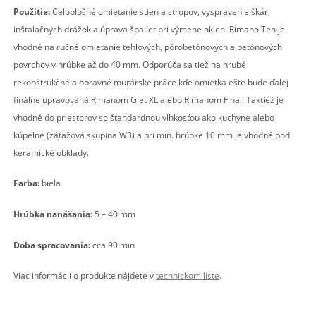
Použitie:
Celoplošné omietanie stien a stropov, vyspravenie škár,
inštalačných drážok a úprava špaliet pri výmene okien. Rimano Ten je
vhodné na ručné omietanie tehlových, pórobetónových a betónových
povrchov v hrúbke až do 40 mm. Odporúča sa tiež na hrubé
rekonštrukčné a opravné murárske práce kde omietka ešte bude ďalej
finálne upravovaná Rimanom Glet XL alebo Rimanom Final. Taktiež je
vhodné do priestorov so štandardnou vlhkosťou ako kuchyne alebo
kúpeľne (záťažová skupina W3) a pri min. hrúbke 10 mm je vhodné pod
keramické obklady.
Farba:
biela
Hrúbka nanášania:
5 – 40 mm
Doba spracovania:
cca 90 min
Viac informácií o produkte nájdete v
technickom liste
.