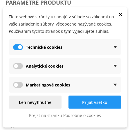
PARAMETRE PRODUKTU
×
Tieto webové stránky ukladajú v súlade so zákonmi na
Kód produktu
725010021
vaše zariadenie súbory, všeobecne nazývané cookies.
Používaním týchto stránok s tým vyjadrujete súhlas.
PRÍSLUŠENSTVO
Technické cookies
Analytické cookies
Marketingové cookies
Len nevyhnutné
Prijať všetko
Prejsť na stránku Podrobne o cookies
Rigips Rimano Glet XL 25
kg