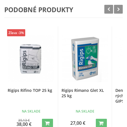
PODOBNÉ PRODUKTY
Zľava -3%
Rigips Rifino TOP 25 kg
Rigips Rimano Glet XL
Den B
25 kg
rýchl
GIPS 
NA SKLADE
NA SKLADE
39,13 €
27,00 €
38,00 €