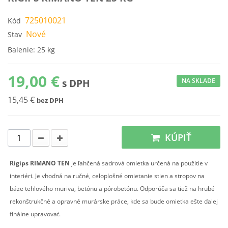
725010021
Kód
Nové
Stav
Balenie: 25 kg
19,00 €
NA SKLADE
s DPH
15,45 €
bez DPH
KÚPIŤ
Rigips RIMANO TEN
je ľahčená sadrová omietka určená na použitie v
interiéri. Je vhodná na ručné, celoplošné omietanie stien a stropov na
báze tehlového muriva, betónu a pórobetónu. Odporúča sa tiež na hrubé
rekonštrukčné a opravné murárske práce, kde sa bude omietka ešte ďalej
finálne upravovať.