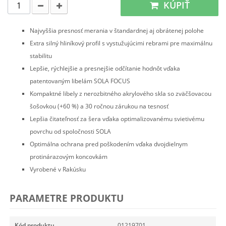
KÚPIŤ
Najvyššia presnosť merania v štandardnej aj obrátenej polohe
Extra silný hliníkový profil s vystužujúcimi rebrami pre maximálnu
stabilitu
Lepšie, rýchlejšie a presnejšie odčítanie hodnôt vďaka
patentovaným libelám SOLA FOCUS
Kompaktné libely z nerozbitného akrylového skla so zväčšovacou
šošovkou (+60 %) a 30 ročnou zárukou na tesnosť
Lepšia čitateľnosť za šera vďaka optimalizovanému svietivému
povrchu od spoločnosti SOLA
Optimálna ochrana pred poškodením vďaka dvojdielnym
protinárazovým koncovkám
Vyrobené v Rakúsku
PARAMETRE PRODUKTU
Kód produktu
01219701