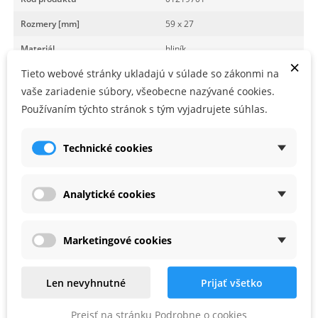
Rozmery [mm]
59 x 27
Materiál
hliník
×
Tieto webové stránky ukladajú v súlade so zákonmi na
Povrch
s povrchovou úpravou
vaše zariadenie súbory, všeobecne nazývané cookies.
Farba
červená
Používaním týchto stránok s tým vyjadrujete súhlas.
Hmotnosť profilu [g/m]
890
Technické cookies
Tolerancia merania v
0.30 (0.017°)
štandardnej polohe [mm/m]
Tolerancia merania v obrátenej
Analytické cookies
0.50 (0.029°)
polohe [mm/m]
Počet horizontálnych libiel [ks]
1
Marketingové cookies
Počet vertikálnych libiel [ks]
2
Len nevyhnutné
Prijať všetko
Meracia plocha
s povrchovou úpravou
Koncovka
dvojdielna
Prejsť na stránku Podrobne o cookies