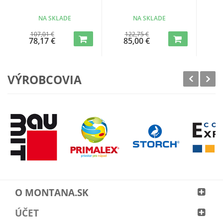
NA SKLADE
NA SKLADE
107,01 €
122,75 €
1
78,17 €
85,00 €
9
VÝROBCOVIA
O MONTANA.SK
ÚČET