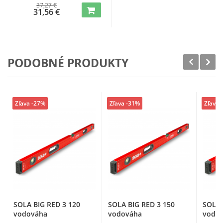
37,27 €
31,56 €
PODOBNÉ PRODUKTY
Zľava -27%
Zľava -31%
Zľava 
SOLA BIG RED 3 120
SOLA BIG RED 3 150
SOLA 
vodováha
vodováha
vodo