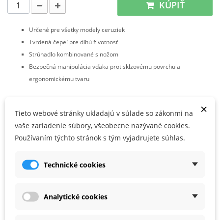
KÚPIŤ
Určené pre všetky modely ceruziek
Tvrdená čepeľ pre dlhú životnosť
Strúhadlo kombinované s nožom
Bezpečná manipulácia vďaka protisklzovému povrchu a
ergonomickému tvaru
×
PARAMETRE PRODUKTU
Tieto webové stránky ukladajú v súlade so zákonmi na
vaše zariadenie súbory, všeobecne nazývané cookies.
Kód produktu
66009120
Používaním týchto stránok s tým vyjadrujete súhlas.
PRÍSLUŠENSTVO
Technické cookies
Analytické cookies
Zľava -28%
Zľava -25%