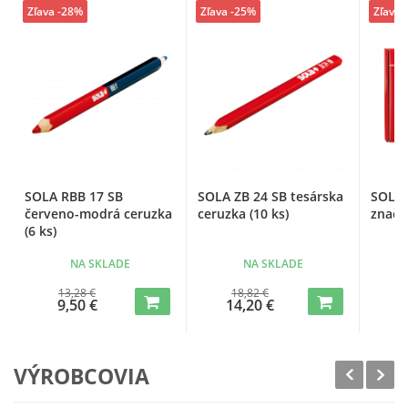
Zľava -28%
Zľava -25%
Zľava 
SOLA RBB 17 SB
SOLA ZB 24 SB tesárska
SOLA 
červeno-modrá ceruzka
ceruzka (10 ks)
značk
(6 ks)
NA SKLADE
NA SKLADE
13,28 €
18,82 €
9,50 €
14,20 €
2
VÝROBCOVIA