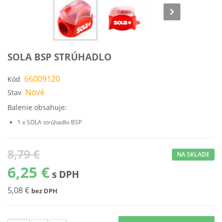
SOLA BSP STRÚHADLO
66009120
Kód
Nové
Stav
Balenie obsahuje:
1 x SOLA strúhadlo BSP
8,79 €
NA SKLADE
6,25 €
s DPH
5,08 €
bez DPH