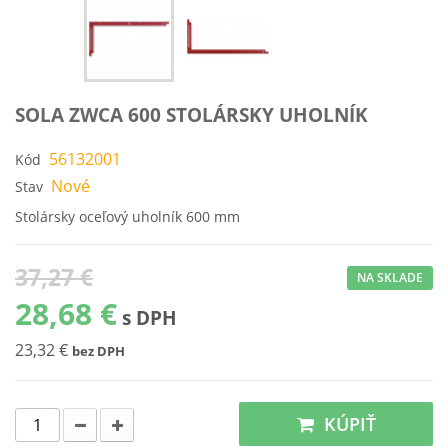
SOLA ZWCA 600 STOLÁRSKY UHOLNÍK
56132001
Kód
Nové
Stav
Stolársky oceľový uholník 600 mm
37,27 €
NA SKLADE
28,68 €
s DPH
23,32 €
bez DPH
KÚPIŤ