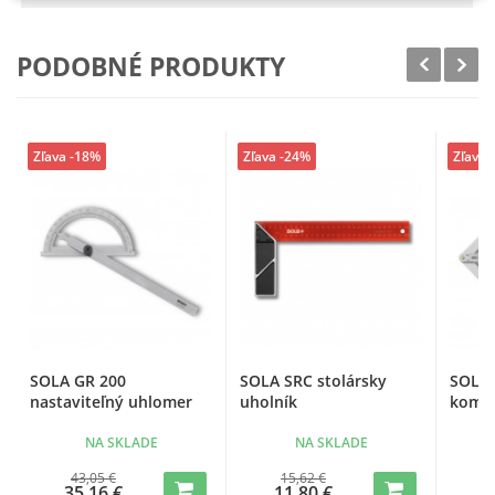
PODOBNÉ PRODUKTY
Zľava -18%
Zľava -24%
Zľava 
SOLA GR 200
SOLA SRC stolársky
SOLA 
nastaviteľný uhlomer
uholník
komb
NA SKLADE
NA SKLADE
43,05 €
15,62 €
35,16 €
11,80 €
2