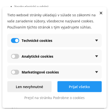
Vysoko elastický a odolný
×
Povrchová úprava vysoko odolná proti oderu a odpudzujúca
Tieto webové stránky ukladajú v súlade so zákonmi na
nečistoty
vaše zariadenie súbory, všeobecne nazývané cookies.
Rysovacie otvory pre pohodlné vyznačovanie mier
Používaním týchto stránok s tým vyjadrujete súhlas.
Veľmi dobrá čitateľnosť výsledkov merania vďaka zvýšenému
kontrastu
Technické cookies
PARAMETRE PRODUKTU
Analytické cookies
Rozmery [mm]
600 x 280
Marketingové cookies
Materiál
oceľ
Povrch
s povrchovou úpravou
Len nevyhnutné
Prijať všetko
Farba
červená
Prejsť na stránku Podrobne o cookies
Stupnica
mm/cm, dvojdielna, s potlačou
Uhly [°]
90