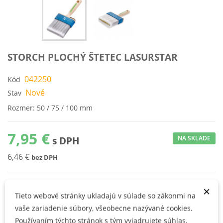
STORCH PLOCHÝ ŠTETEC LASURSTAR
042250
Kód
Nové
Stav
Rozmer: 50 / 75 / 100 mm
7,95 €
NA SKLADE
s DPH
6,46 €
bez DPH
Šírka :
50 mm
×
Tieto webové stránky ukladajú v súlade so zákonmi na
vaše zariadenie súbory, všeobecne nazývané cookies.
KÚPIŤ
Používaním týchto stránok s tým vyjadrujete súhlas.