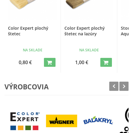
Color Expert plochý
Color Expert plochý
Storc
štetec
štetec na lazúry
Aqua
NA SKLADE
NA SKLADE
0,80 €
1,00 €
VÝROBCOVIA