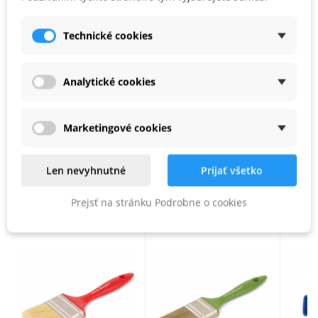
prírodné štetiny
Technické cookies
rovnomerné rozotieranie
Štetec je určený na:
Analytické cookies
Lazúry
Laky riediteľné vodou
Marketingové cookies
Syntetické laky
Len nevyhnutné
Prijať všetko
PODOBNÉ PRODUKTY
Prejsť na stránku Podrobne o cookies