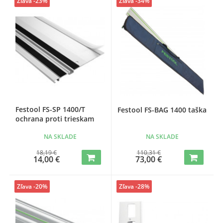
Zľava -23%
Zľava -34%
Festool FS-SP 1400/T
Festool FS-BAG 1400 taška
ochrana proti trieskam
NA SKLADE
NA SKLADE
18,19 €
110,31 €
14,00 €
73,00 €
Zľava -20%
Zľava -28%