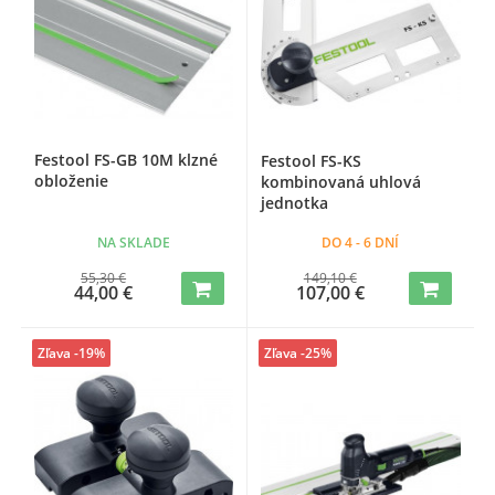
Festool FS-GB 10M klzné
Festool FS-KS
obloženie
kombinovaná uhlová
jednotka
NA SKLADE
DO 4 - 6 DNÍ
55,30 €
149,10 €
44,00 €
107,00 €
Zľava -19%
Zľava -25%