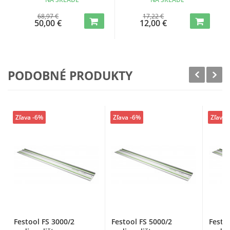
68,97 €
17,22 €
50,00 €
12,00 €
PODOBNÉ PRODUKTY
Zľava -6%
Zľava -6%
Zľava 
Festool FS 3000/2
Festool FS 5000/2
Festo