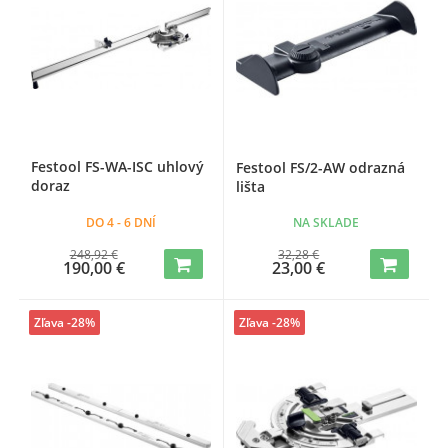
Festool FS-WA-ISC uhlový
Festool FS/2-AW odrazná
doraz
lišta
DO 4 - 6 DNÍ
NA SKLADE
248,92 €
32,28 €
190,00 €
23,00 €
Zľava -28%
Zľava -28%