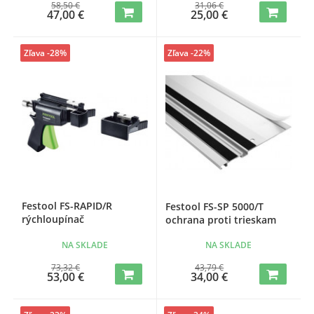
58,50 €
31,06 €
47,00 €
25,00 €
Zľava -28%
Zľava -22%
Festool FS-RAPID/R
Festool FS-SP 5000/T
rýchloupínač
ochrana proti trieskam
NA SKLADE
NA SKLADE
73,32 €
43,79 €
53,00 €
34,00 €