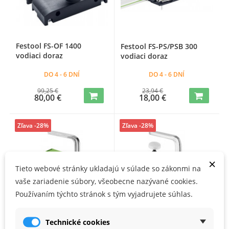
Festool FS-OF 1400
Festool FS-PS/PSB 300
vodiaci doraz
vodiaci doraz
DO 4 - 6 DNÍ
DO 4 - 6 DNÍ
99,25 €
23,94 €
80,00 €
18,00 €
Zľava -28%
Zľava -28%
×
Tieto webové stránky ukladajú v súlade so zákonmi na
vaše zariadenie súbory, všeobecne nazývané cookies.
Používaním týchto stránok s tým vyjadrujete súhlas.
Technické cookies