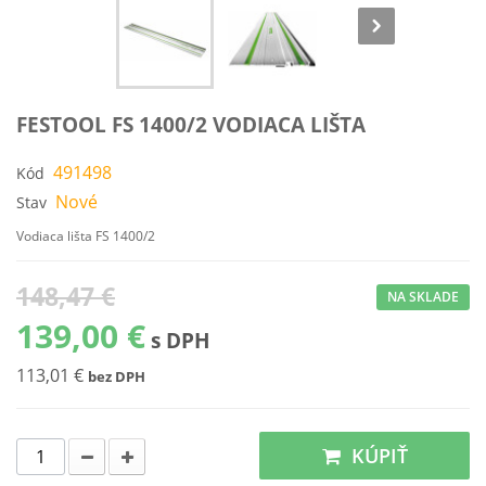
FESTOOL FS 1400/2 VODIACA LIŠTA
491498
Kód
Nové
Stav
Vodiaca lišta FS 1400/2
148,47 €
NA SKLADE
139,00 €
s DPH
113,01 €
bez DPH
KÚPIŤ