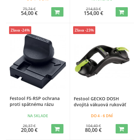
75,74 €
214,83 €
54,00 €
154,00 €
Zľava -24%
Zľava -23%
Festool FS-RSP ochrana
Festool GECKO DOSH
proti spätnému rázu
dvojitá vákuová rukoväť
NA SKLADE
DO 4 - 6 DNÍ
26,37 €
104,40 €
20,00 €
80,00 €