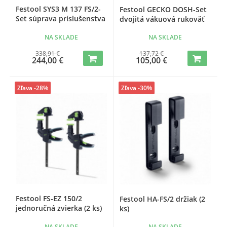
Festool SYS3 M 137 FS/2-
Festool GECKO DOSH-Set
Set súprava príslušenstva
dvojitá vákuová rukoväť
NA SKLADE
NA SKLADE
338,91 €
137,72 €
244,00 €
105,00 €
Zľava -28%
Zľava -30%
Festool FS-EZ 150/2
Festool HA-FS/2 držiak (2
jednoručná zvierka (2 ks)
ks)
NA SKLADE
NA SKLADE