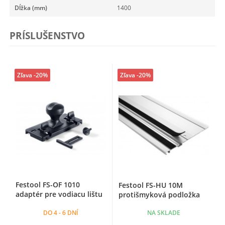
Dĺžka (mm)
1400
PRÍSLUŠENSTVO
Zľava -20%
Zľava -20%
Festool FS-OF 1010
Festool FS-HU 10M
adaptér pre vodiacu lištu
protišmyková podložka
DO 4 - 6 DNÍ
NA SKLADE