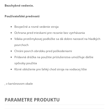
Bezchybné vedenie.
Používateľské prednosti
Bezpečné a rovné vedenie stroja
Ochrana pred trieskami pre rezanie bez vytrhávania
Vďaka protišmykovej podložke sa dá dobre nastaviť na hladkých
povrchoch
Chráni povrch obrobku pred poškodeniami
Prídavná drážka na použitie príslušenstva umožňuje ďalšie
spôsoby použitia
Klzné obloženie pre ľahký chod stroja na vodiacej lište
, v kartónovom obale
PARAMETRE PRODUKTU