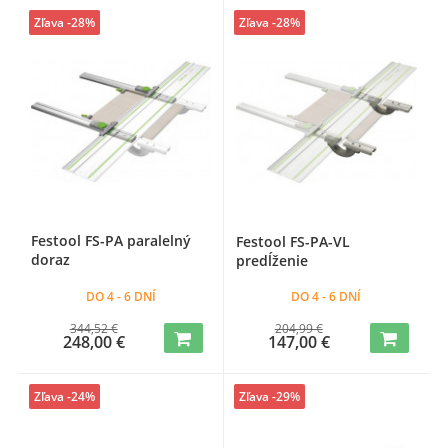
Zľava -28%
Zľava -28%
Festool FS-PA paralelný
Festool FS-PA-VL
doraz
predĺženie
DO 4 - 6 DNÍ
DO 4 - 6 DNÍ
344,52 €
204,99 €
248,00 €
147,00 €
Zľava -24%
Zľava -29%