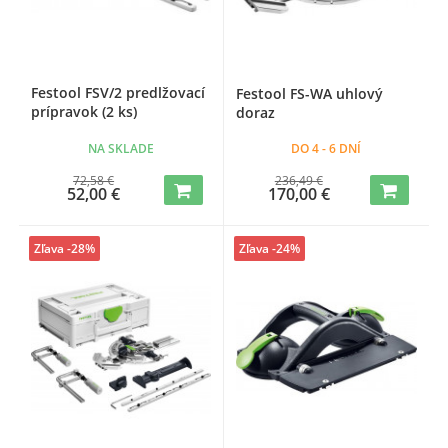
Festool FSV/2 predlžovací
Festool FS-WA uhlový
prípravok (2 ks)
doraz
NA SKLADE
DO 4 - 6 DNÍ
72,58 €
236,49 €
52,00 €
170,00 €
Zľava -28%
Zľava -24%