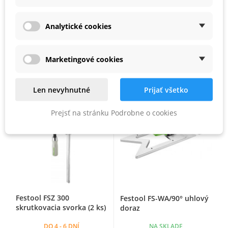
Festool FS-HZ 160 páková
Festool FSZ 120
svorka
skrutkovacia svorka (2 ks)
Analytické cookies
NA SKLADE
NA SKLADE
84,55 €
61,52 €
61,00 €
44,00 €
Marketingové cookies
Zľava -29%
Zľava -28%
Len nevyhnutné
Prijať všetko
Prejsť na stránku Podrobne o cookies
Festool FSZ 300
Festool FS-WA/90° uhlový
skrutkovacia svorka (2 ks)
doraz
DO 4 - 6 DNÍ
NA SKLADE