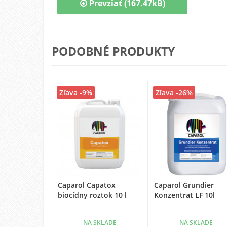
Prevziať (167.47kB)
PODOBNÉ PRODUKTY
Zľava -9%
Zľava -26%
Caparol Capatox
Caparol Grundier
biocídny roztok 10 l
Konzentrat LF 10l
NA SKLADE
NA SKLADE