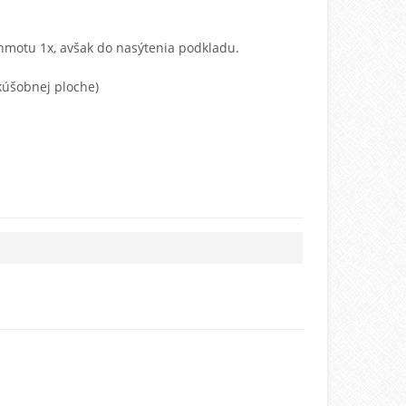
hmotu 1x, avšak do nasýtenia
podkladu.
úš
obnej ploche)