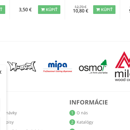
12,79 €
3,50 €
IŤ
KÚPIŤ
KÚPIŤ
10,80 €
×
T
INFORMÁCIE
jednávky
1
O nás
bropisy
2
Katalógy