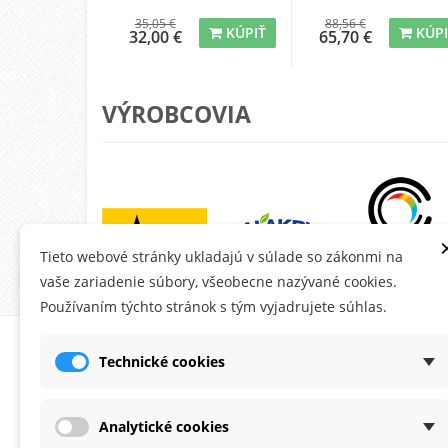
35,05 €
88,56 €
KÚPIŤ
KÚP
32,00 €
65,70 €
VÝROBCOVIA
Tieto webové stránky ukladajú v súlade so zákonmi na
vaše zariadenie súbory, všeobecne nazývané cookies.
Používaním týchto stránok s tým vyjadrujete súhlas.
O MONTANA.SK
ÚČE
Technické cookies
Ob
Do
Analytické cookies