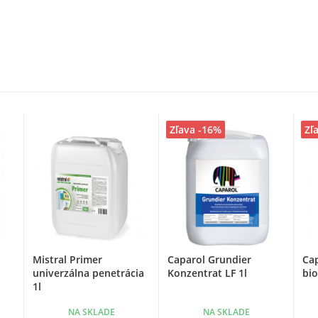
Zľava -16%
Zľ
Mistral Primer
Caparol Grundier
Ca
univerzálna penetrácia
Konzentrat LF 1l
bio
1l
NA SKLADE
NA SKLADE