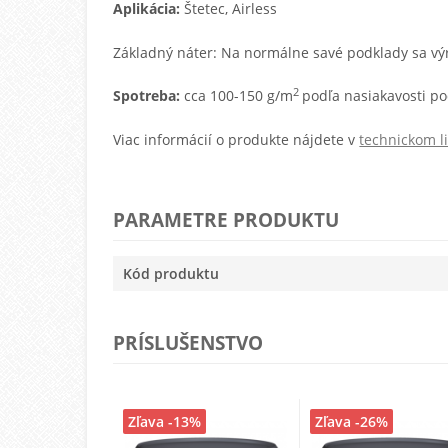
Aplikácia:
Štetec, Airless
Základný nát
er: Na
normáln
e
savé
podklady sa
vy
2
Spotreba:
cca 100-150 g/m
pod
ľa
nasiakavosti p
Viac informácií o produkte nájdete v
technickom li
PARAMETRE PRODUKTU
Kód produktu
PRÍSLUŠENSTVO
Zľava -13%
Zľava -26%