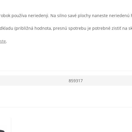
́rob
o
k použív
a neriede
ný. Na siln
o
savé
plochy naneste
neriedenú 
odkladu
(približná hodnota
, presnú
spotrebu je potrebné z
istiť
na s
k
ste
.
859317