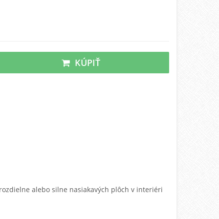
KÚPIŤ
rozdielne alebo silne nasia
kavých plôch
v int
eriéri