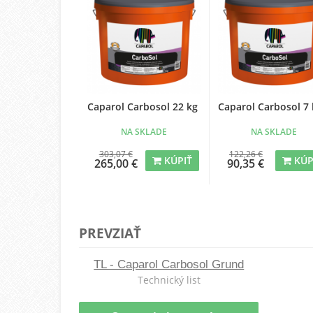
Caparol Carbosol 22 kg
Caparol Carbosol 7 
NA SKLADE
NA SKLADE
303,07 €
122,26 €
KÚPIŤ
KÚP
265,00 €
90,35 €
PREVZIAŤ
TL - Caparol Carbosol Grund
Technický list