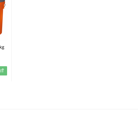
kg
IŤ