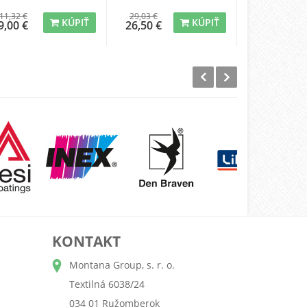
11,32 €
29,03 €
67,65 €
KÚPIŤ
KÚPIŤ
9,00 €
26,50 €
64,50 €
KONTAKT
Montana Group, s. r. o.
Textilná 6038/24
034 01 Ružomberok