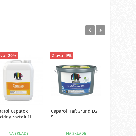
ava -20%
Zľava -9%
Zľava -5%
parol Capatox
Caparol HaftGrund EG
Caparol Haf
cídny roztok 1l
5l
12,5l
NA SKLADE
NA SKLADE
NA SK