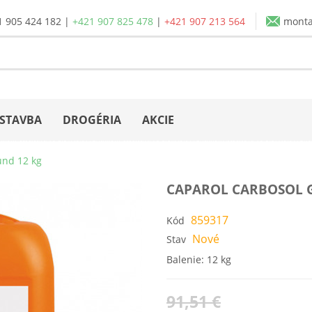
1 905 424 182
|
+421 907 825 478
|
+421 907 213 564
mont
STAVBA
DROGÉRIA
AKCIE
und 12 kg
CAPAROL CARBOSOL 
859317
Kód
Nové
Stav
Balenie: 12 kg
91,51 €