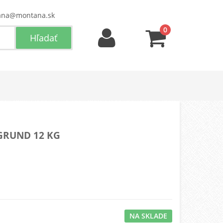
ana@montana.sk
0
GRUND 12 KG
NA SKLADE