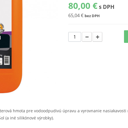
80,00 €
s DPH
65,04 €
bez DPH
́terová
hmota pre vodoodpudiv
ú úpravu a
vyrovnanie nasiakavosti 
l (a iné silikónové výrobky).