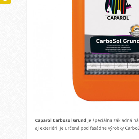
Caparol Carbosol Grund
je špeciáln
a
základná na
aj
exteriéri
. Je
určená pod fasádn
e
výrobky CarboSo