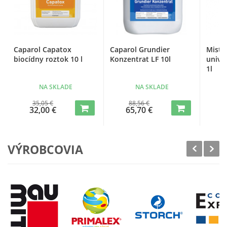
Caparol Capatox
Caparol Grundier
Mistr
biocídny roztok 10 l
Konzentrat LF 10l
unive
1l
NA SKLADE
NA SKLADE
35,05 €
88,56 €
32,00 €
65,70 €
VÝROBCOVIA