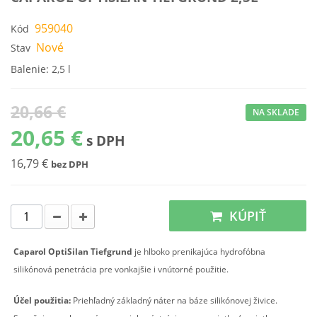
959040
Kód
Nové
Stav
Balenie: 2,5 l
20,66 €
NA SKLADE
20,65 €
s DPH
16,79 €
bez DPH
KÚPIŤ
Caparol OptiSilan Tiefgrund
je hlboko prenikajúca hydrofóbna
silikónová penetrácia pre vonkajšie i vnútorné použitie.
Účel použitia:
Priehľadný základný náter na báze silikónovej živice.