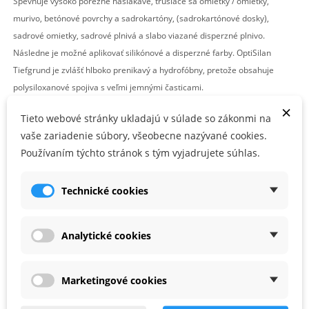
Spevňuje vysoko porézne nasiakavé, trúsiace sa omietky / omietky,
murivo, betónové povrchy a sadrokartóny, (sadrokartónové dosky),
sadrové omietky, sadrové plnivá a slabo viazané disperzné plnivo.
Následne je možné aplikovať silikónové a disperzné farby. OptiSilan
Tiefgrund je zvlášť hlboko prenikavý a hydrofóbny, pretože obsahuje
polysiloxanové spojiva s veľmi jemnými časticami.
×
Tieto webové stránky ukladajú v súlade so zákonmi na
Vlastnosti:
vaše zariadenie súbory, všeobecne nazývané cookies.
Hlboko prenikajúci účinok vďaka polysiloxanhydrosolu
Používaním týchto stránok s tým vyjadrujete súhlas.
Odpudzuje vodu
Veľmi dobre spevňujúce vlastnosti
Technické cookies
Ideálny pre ThermoSan NQG, AmphiSilan, Muresko
Farba:
zeleno – transparentná
Analytické cookies
2
Spotreba:
cca 150 – 250 ml/m
(v závislosti od nasiakavosti a povahe
podkladu)
Marketingové cookies
Viac informácií o produkte nájdete v
technickom liste
.