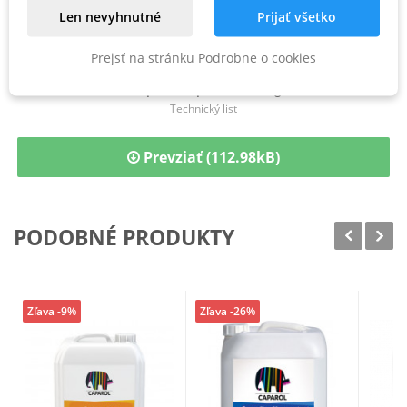
Len nevyhnutné
Prijať všetko
PREVZIAŤ
Prejsť na stránku Podrobne o cookies
TL - Caparol Optisilan Tiefgrund
Technický list
Prevziať (112.98kB)
PODOBNÉ PRODUKTY
Zľava -9%
Zľava -26%