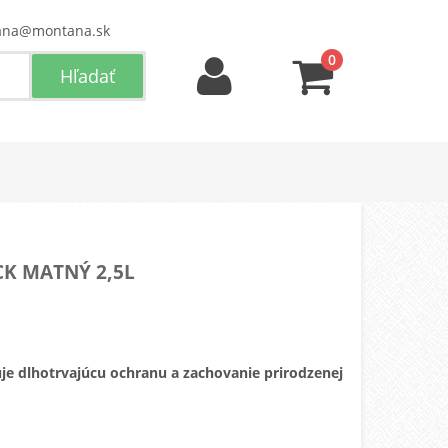
ana@montana.sk
0
K MATNÝ 2,5L
 dlhotrvajúcu ochranu a zachovanie prirodzenej