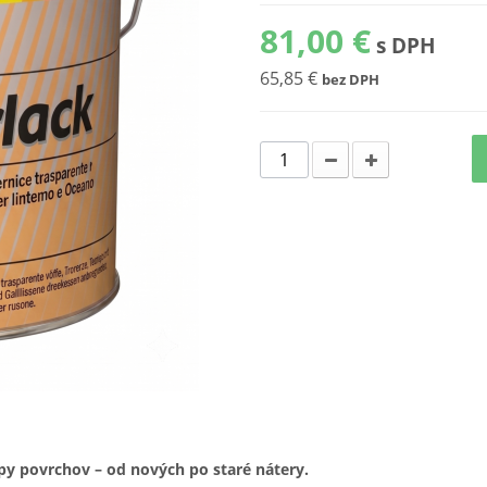
81,00 €
s DPH
65,85 €
bez DPH
ypy povrchov – od nových po staré nátery.