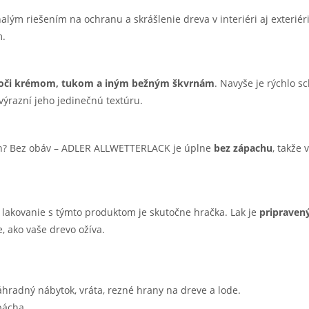
nalým riešením na ochranu a skrášlenie dreva v interiéri aj exterié
m.
voči krémom, tukom a iným bežným škvrnám
. Navyše je rýchlo 
výrazní jeho jedinečnú textúru.
ch? Bez obáv – ADLER ALLWETTERLACK je úplne
bez zápachu
, takže
k, lakovanie s týmto produktom je skutočne hračka. Lak je
pripravený
, ako vaše drevo ožíva.
záhradný nábytok, vráta, rezné hrany na dreve a lode.
pácha.