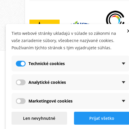
Tieto webové stránky ukladajú v súlade so zákonmi na
vaše zariadenie súbory, všeobecne nazývané cookies.
Používaním týchto stránok s tým vyjadrujete súhlas.
O MONTANA.SK
ÚČE
Technické cookies
Ob
Do
Analytické cookies
Ad
Os
Marketingové cookies
Po
Zaoberáme sa predajom fasádnych
Na
Len nevyhnutné
Prijať všetko
omietok a farieb už viac ako 20 rokov.
Od