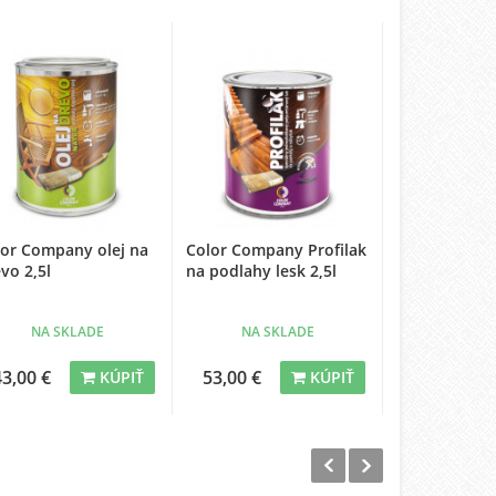
Zľava -22%
lor Company olej na
Color Company Profilak
Caparol Cap
vo 2,5l
na podlahy lesk 2,5l
2,5 l
NA SKLADE
NA SKLADE
NA SK
51,05 €
43,00 €
53,00 €
KÚPIŤ
KÚPIŤ
40,00 €