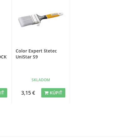
Color Expert štetec
OCK
UniStar S9
SKLADOM
3,15 €
IŤ
KÚPIŤ