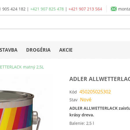
1 905 424 182
|
+421 907 825 478
|
+421 907 213 564
mont
STAVBA
DROGÉRIA
AKCIE
ETTERLACK matný 2,5L
ADLER ALLWETTERLAC
450205025302
Kód
Nové
Stav
ADLER ALLWETTERLACK zaisťuje
krásy dreva.
Balenie: 2,5 l