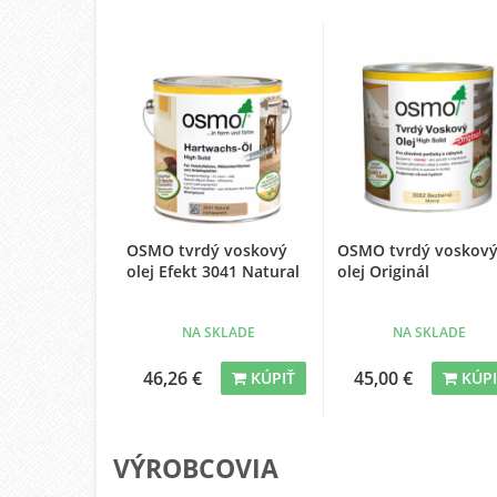
OSMO tvrdý voskový
OSMO tvrdý voskov
olej Efekt 3041 Natural
olej Originál
NA SKLADE
NA SKLADE
46,26 €
45,00 €
KÚPIŤ
KÚP
VÝROBCOVIA