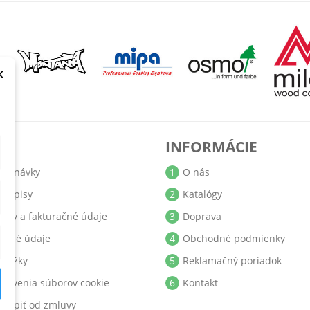
×
T
INFORMÁCIE
jednávky
1
O nás
bropisy
2
Katalógy
resy a fakturačné údaje
3
Doprava
obné údaje
4
Obchodné podmienky
ukážky
5
Reklamačný poriadok
stavenia súborov cookie
6
Kontakt
stúpiť od zmluvy