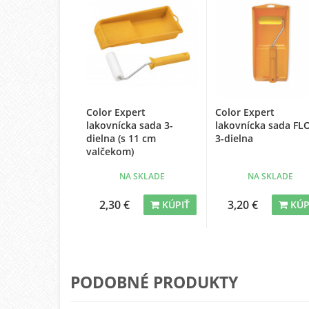
Color Expert
Color Expert
lakovnícka sada 3-
lakovnícka sada FL
dielna (s 11 cm
3-dielna
valčekom)
NA SKLADE
NA SKLADE
2,30 €
3,20 €
KÚPIŤ
KÚP
PODOBNÉ PRODUKTY