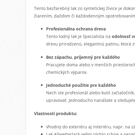
Tento bezfarebný lak zo syntetickej živice je doko
žiarením, dažďom či každodenným opotrebovaní
Profesionálna ochrana dreva
Tento lodný lak je špecialista na
odolnosť 
drevu prirodzenú, elegantnú patinu, ktorá z
Bez zápachu, príjemný pre každého
Pracujete doma alebo v menších priestoro
chemických výparov.
Jednoduché použitie pre každého
Nech ste profesionál alebo kutil začiatoční
upravovať. Jednoducho nanášate a sledujete
Vlastnosti produktu:
Vhodný do
exteriéru aj interiéru
, napr. na 
Lak Allwetterlack veľmi
rýchlo schne a neza