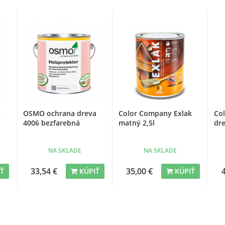
ý
OSMO ochrana dreva
Color Company Exlak
Co
4006 bezfarebná
matný 2,5l
dre
NA SKLADE
NA SKLADE
33,54 €
35,00 €
IŤ
KÚPIŤ
KÚPIŤ