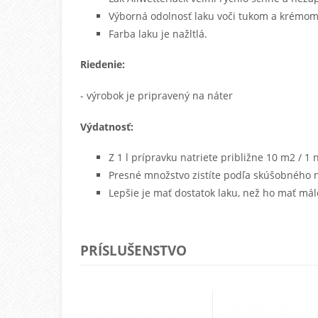
Výborná
odolnosť
laku voči tukom a krémom
Farba
laku je
nažltlá.
Riedenie:
- výrobok je pripravený na náter
Výdatnosť:
Z 1 l prípravku natriete približne 10 m
2
/ 1 
Presné množstvo zistíte podľa skúšobného 
Lepšie je mať dostatok laku, než ho mať mál
PRÍSLUŠENSTVO