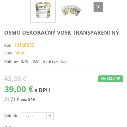
OSMO DEKORAČNÝ VOSK TRANSPARENTNÝ
10100336
Kód
Nové
Stav
Balenie: 0,75 l; 2,5 l; 5 ml (vzorka)
43,38 €
NA SKLADE
39,00 €
s DPH
31,71 €
bez DPH
Balenie :
0,75 l