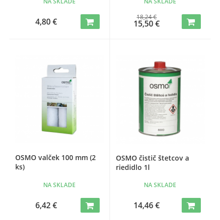
NA SKLADE
NA SKLADE
18,24 €
4,80 €
15,50 €
OSMO valček 100 mm (2
OSMO čistič štetcov a
ks)
riedidlo 1l
NA SKLADE
NA SKLADE
6,42 €
14,46 €